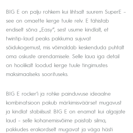
BIG E on palju rohkem kui lihtsalt suurem SuperE –
see on omaette kerge tuule relv. E tähistab
endiselt sõna „Easy”, sest usume kindlalt, et
twintip-laud peaks pakkuma sujuvat
sõidukogemust, mis võimaldab keskenduda puhtalt
oma oskuste arendamisele. Selle laua iga detail
on hoolikalt loodud kerge tuule tingimustes
maksimaalseks soorituseks.
BIG E rocker’i ja rohke painduvuse ideaalne
kombinatsioon pakub märkimisväärset mugavust
ja kindlat stabiilsust. BIG E on enamat kui algajate
laud – selle kohanemisvõime paistab silma,
pakkudes erakordselt mugavat ja väga hästi