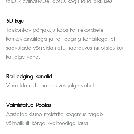
täiuslik painduvuse jaotus kogu laua pikkuses.
3D kuju
Täiskonkav põhjakuju koos kolmekordsete
konkavkanalitega ja rail-edging kanalitega, et
saavutada võrreldamatu haarduvus nii otstes kui
ka jalge vahel.
Rail edging kanalid
Võrreldamatu haarduvus jalge vahel.
Valmistatud Poolas
Aastatepikkune meistrite kogemus tagab
võimalikult kõrge kvaliteediga laua.