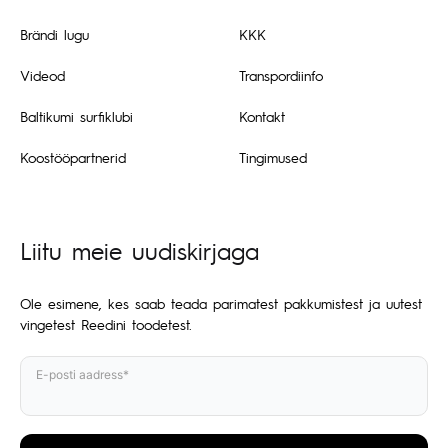
Brändi lugu
KKK
Videod
Transpordiinfo
Baltikumi surfiklubi
Kontakt
Koostööpartnerid
Tingimused
Liitu meie uudiskirjaga
Ole esimene, kes saab teada parimatest pakkumistest ja uutest
vingetest Reedini toodetest.
E-posti aadress*