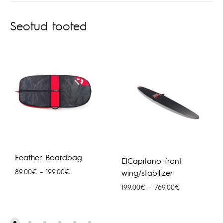
Seotud tooted
Feather Boardbag
ElCapitano front
Hinnavahemik:
89.00
€
–
199.00
€
wing/stabilizer
89.00€
Hinnavahemik
199.00
€
–
769.00
€
kuni
199.00€
199.00€
kuni
769.00€