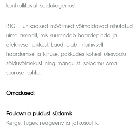
kontrollitavat sõidukogemust.
BIG E unikaalsed mõõtmed võimaldavad nihutatud
uime asendit, mis suurendab haardepinda ja
efektiivset pikkust. Laud leiab intuitiivselt
haardumise ja kiiruse, pakkudes kohest ülesvoolu
sõiduvõimekust ning mängulist iseloomu oma
suuruse kohta.
Omadused:
Paulownia puidust südamik
Kerge, tugev, reageeriv ja jätkusuutlik.