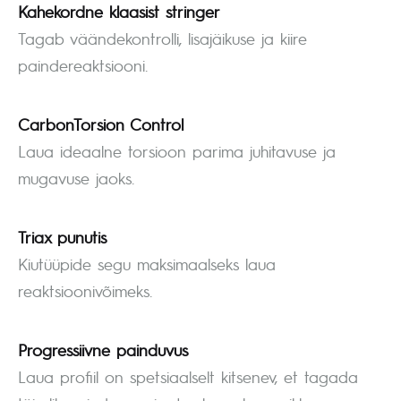
Kahekordne klaasist stringer
Tagab väändekontrolli, lisajäikuse ja kiire
paindereaktsiooni.
CarbonTorsion Control
Laua ideaalne torsioon parima juhitavuse ja
mugavuse jaoks.
Triax punutis
Kiutüüpide segu maksimaalseks laua
reaktsioonivõimeks.
Progressiivne painduvus
Laua profiil on spetsiaalselt kitsenev, et tagada