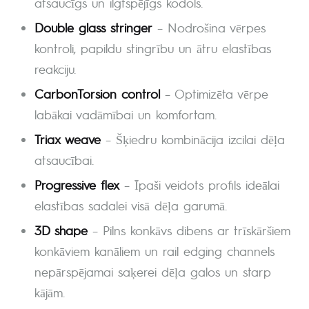
atsaucīgs un ilgtspējīgs kodols.
Double glass stringer
– Nodrošina vērpes
kontroli, papildu stingrību un ātru elastības
reakciju.
CarbonTorsion control
– Optimizēta vērpe
labākai vadāmībai un komfortam.
Triax weave
– Šķiedru kombinācija izcilai dēļa
atsaucībai.
Progressive flex
– Īpaši veidots profils ideālai
elastības sadalei visā dēļa garumā.
3D shape
– Pilns konkāvs dibens ar trīskāršiem
konkāviem kanāliem un rail edging channels
nepārspējamai saķerei dēļa galos un starp
kājām.