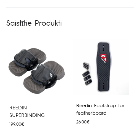
Saistītie Produkti
Reedin Footstrap for
REEDIN
featherboard
SUPERBINDING
26.00
€
199.00
€