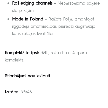
Rail edging channels
– Nepārspējama saķere
starp kājām.
Made in Poland
– Ražots Polijā, izmantojot
ilggadēju amatniecības pieredzi augstākajai
konstrukcijas kvalitātei.
Komplektā ietilpst:
dēlis, rokturis un 4 spuru
komplekts.
Stiprinājumi nav iekļauti.
Izmērs:
153×46