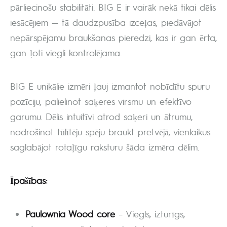
pārliecinošu stabilitāti. BIG E ir vairāk nekā tikai dēlis
iesācējiem — tā daudzpusība izceļas, piedāvājot
nepārspējamu braukšanas pieredzi, kas ir gan ērta,
gan ļoti viegli kontrolējama.
BIG E unikālie izmēri ļauj izmantot nobīdītu spuru
pozīciju, palielinot saķeres virsmu un efektīvo
garumu. Dēlis intuitīvi atrod saķeri un ātrumu,
nodrošinot tūlītēju spēju braukt pretvējā, vienlaikus
saglabājot rotaļīgu raksturu šāda izmēra dēlim.
Īpašības:
Paulownia Wood core
– Viegls, izturīgs,