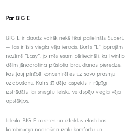
Par BIG E
BIG E ir daudz vairāk nekā tikai palielināts SuperE
— tas ir īsts viegla vēja ierocis. Burts “E” joprojām
nozīmē “Easy”, jo mēs esam pārliecināti, ka twintip
dēlim jānodrošina plūstoša braukšanas pieredze,
kas ļauj pilnībā koncentrēties uz savu prasmju
uzlabošanu. Katrs šī dēļa aspekts ir rūpīgi
izstrādāts, lai sniegtu lielisku veiktspēju viegla vēja
apstākļos.
Ideāla BIG E rokeres un izteiktās elastības
kombinācija nodrošina izcilu komfortu un