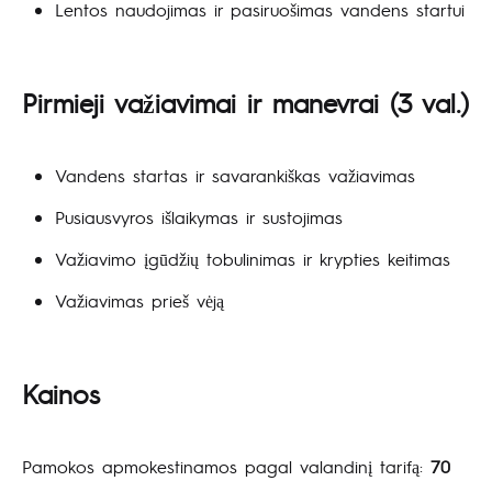
Lentos naudojimas ir pasiruošimas vandens startui
Pirmieji važiavimai ir manevrai
(3 val.)
Vandens startas ir savarankiškas važiavimas
Pusiausvyros išlaikymas ir sustojimas
Važiavimo įgūdžių tobulinimas ir krypties keitimas
Važiavimas prieš vėją
Kainos
Pamokos apmokestinamos pagal valandinį tarifą:
70