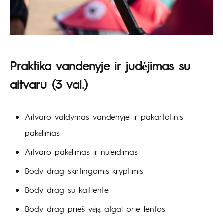
Praktika vandenyje ir judėjimas su
aitvaru
(3 val.)
Aitvaro valdymas vandenyje ir pakartotinis
pakėlimas
Aitvaro pakėlimas ir nuleidimas
Body drag skirtingomis kryptimis
Body drag su kaitlente
Body drag prieš vėją atgal prie lentos