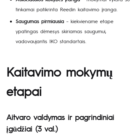
tinkamai patikrinta Reedin kaitavimo įranga.
Saugumas pirmiausia
– kiekviename etape
ypatingas dėmesys skiriamas saugumui,
vadovaujantis IKO standartais.
Kaitavimo mokymų
etapai
Aitvaro valdymas ir pagrindiniai
įgūdžiai
(3 val.)