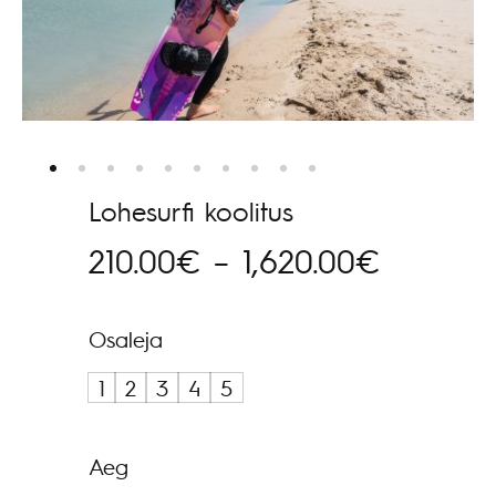
Lohesurfi koolitus
Hinnava
210.00
€
–
1,620.00
€
210.00€
Osaleja
kuni
1
2
3
4
5
1,620.0
Aeg