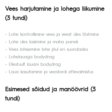
Vees harjutamine ja lohega liikumine
(3 tundi)
– Lohe kontrollimine vees ja veest üles tõstmine
– Lohe üles laskmine ja maha panek
– Vees lohisemine lohe jõul eri suundades
– Lohelauaga bodydrag
– Ülestuult lauani bodydrag
– Laua kasutamine ja veestardi ettevalmistus
Esimesed sõidud ja manöövrid
(3
tundi)