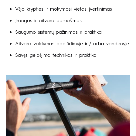
Vėjo krypties ir mokymosi vietos įvertinimas
Įrangos ir aitvaro paruošimas
Saugumo sistemų pažinimas ir praktika
Aitvaro valdymas paplūdimyje ir / arba vandenyje
Savęs gelbėjimo technikos ir praktika