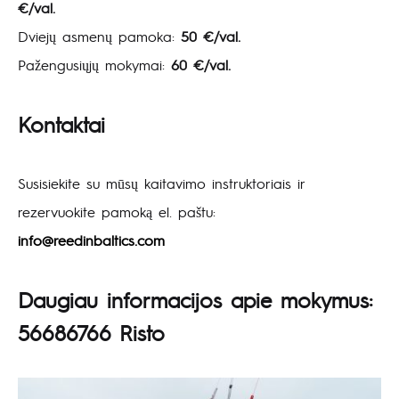
€/val.
Dviejų asmenų pamoka:
50 €/val.
Pažengusiųjų mokymai:
60 €/val.
Kontaktai
Susisiekite su mūsų kaitavimo instruktoriais ir
rezervuokite pamoką el. paštu:
info@reedinbaltics.com
Daugiau informacijos apie mokymus:
56686766 Risto