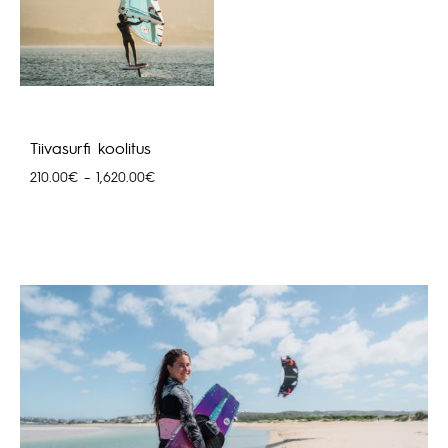
Tiivasurfi koolitus
Hinnavahemik:
210.00
€
–
1,620.00
€
210.00€
kuni
1,620.00€