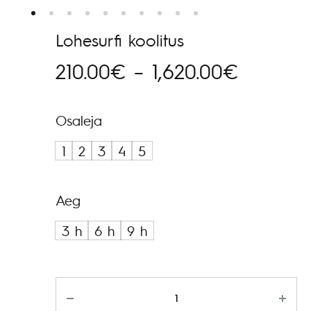
Lohesurfi koolitus
Hinnava
210.00
€
–
1,620.00
€
210.00€
Osaleja
kuni
1
2
3
4
5
1,620.0
Aeg
3 h
6 h
9 h
Kogus