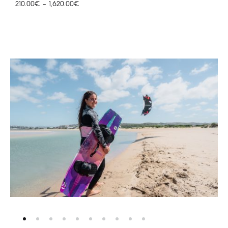
Hinnavahemik:
210.00
€
–
1,620.00
€
210.00€
kuni
1,620.00€