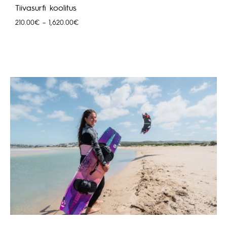
Tiivasurfi koolitus
Hinnavahemik:
210.00
€
–
1,620.00
€
210.00€
kuni
1,620.00€