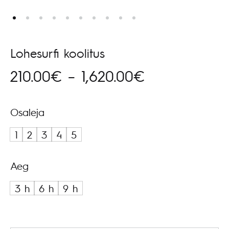
Lohesurfi koolitus
Hinnavahemi
210.00
€
–
1,620.00
€
210.00€
Osaleja
kuni
1
2
3
4
5
1,620.00€
Aeg
3 h
6 h
9 h