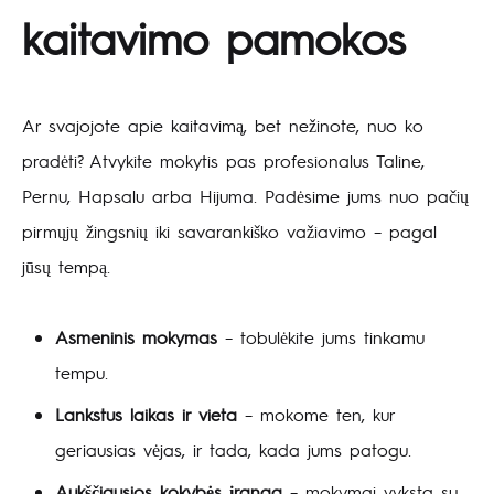
kaitavimo pamokos
Ar svajojote apie kaitavimą, bet nežinote, nuo ko
pradėti? Atvykite mokytis pas profesionalus Taline,
Pernu, Hapsalu arba Hijuma. Padėsime jums nuo pačių
pirmųjų žingsnių iki savarankiško važiavimo – pagal
jūsų tempą.
Asmeninis mokymas
– tobulėkite jums tinkamu
tempu.
Lankstus laikas ir vieta
– mokome ten, kur
geriausias vėjas, ir tada, kada jums patogu.
Aukščiausios kokybės įranga
– mokymai vyksta su