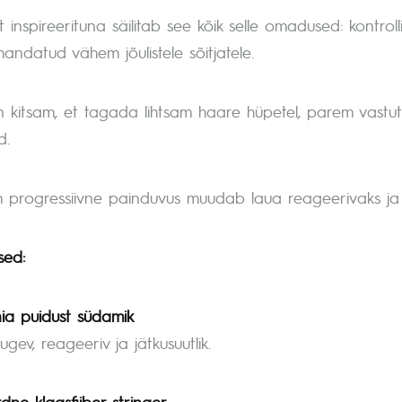
 inspireerituna säilitab see kõik selle omadused: kontrol
handatud vähem jõulistele sõitjatele.
 kitsam, et tagada lihtsam haare hüpetel, parem vastutu
d.
progressiivne painduvus muudab laua reageerivaks ja e
ed:
ia puidust südamik
ugev, reageeriv ja jätkusuutlik.
dne klaasfiiber-stringer