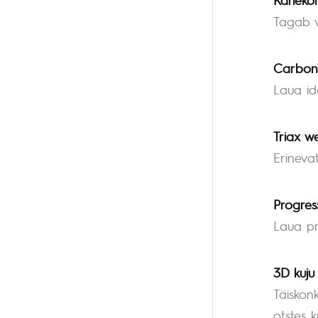
Tagab vä
CarbonT
Laua id
Triax w
Erineva
Progress
Laua pr
3D kuju
Täiskon
otstes k