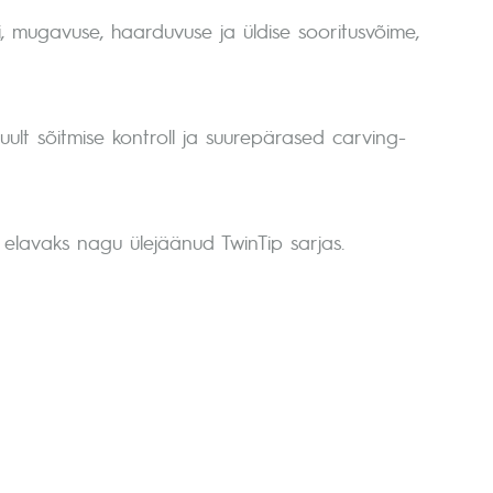
li, mugavuse, haarduvuse ja üldise sooritusvõime,
ult sõitmise kontroll ja suurepärased carving-
lavaks nagu ülejäänud TwinTip sarjas.