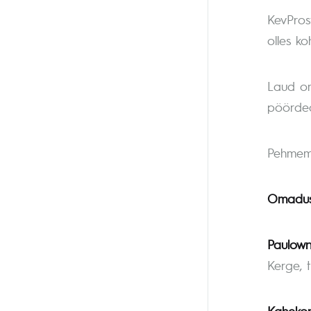
KevProst
olles ko
Laud on
pöörde
Pehmem 
Omadus
Paulown
Kerge, t
Kahekor