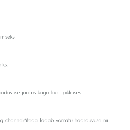
miseks.
iks.
induvuse jaotus kogu laua pikkuses.
ng channels’itega tagab võrratu haarduvuse nii