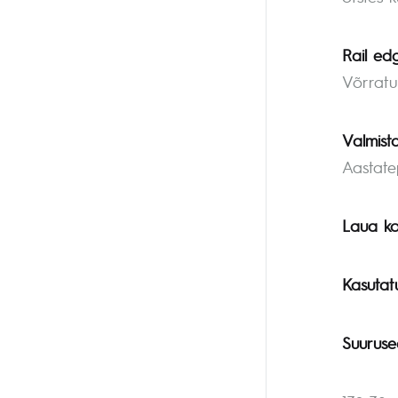
Rail ed
Võrratu
Valmist
Aastate
Laua ko
Kasutat
Suuruse