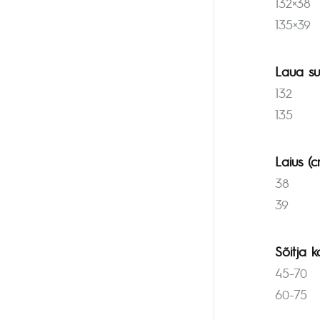
132×38
135×39
Laua su
132
135
Laius (c
38
39
Sõitja k
45-70
60-75