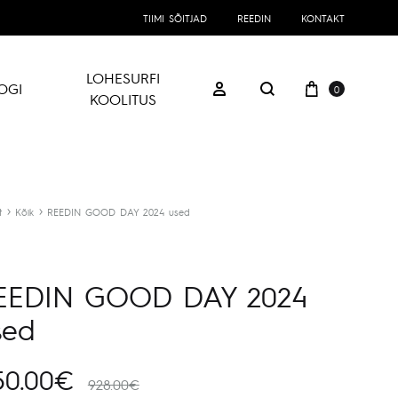
TIIMI SÕITJAD
REEDIN
KONTAKT
LOHESURFI
Ostukorv
Logi sisse
OGI
0
Otsing
KOOLITUS
t
Kõik
REEDIN GOOD DAY 2024 used
EEDIN GOOD DAY 2024
sed
50.00
€
928.00
€