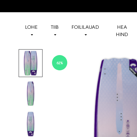
LOHE
TIIB
FOILILAUAD
HEA
HIND
Reedin
Official
Baltics
reseller
of
62%
Reedin
in
Baltics