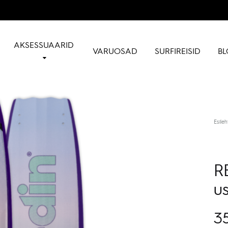
AKSESSUAARID
VARUOSAD
SURFIREISID
BL
Esileh
R
u
3