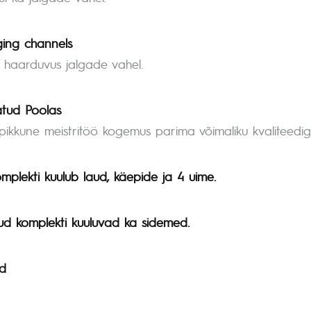
ging channels
 haarduvus jalgade vahel.
atud Poolas
pikkune meistritöö kogemus parima võimaliku kvaliteedig
mplekti kuulub laud, käepide ja 4 uime.
ud komplekti kuuluvad ka sidemed.
d