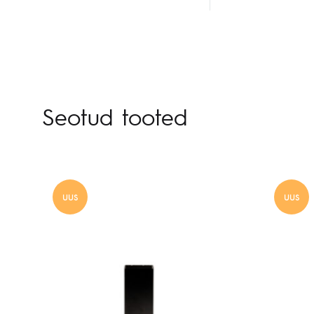
Seotud tooted
UUS
UUS