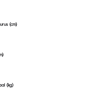
urus (cm)
m)
aal (kg)