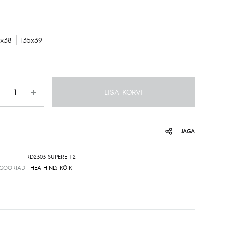
2x38
135x39
gus
LISA KORVI
JAGA
RD2303-SUPERE-1-2
EGOORIAD
HEA HIND
,
KÕIK