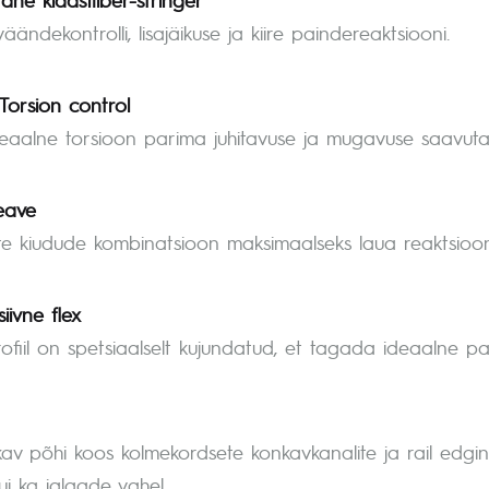
ändekontrolli, lisajäikuse ja kiire paindereaktsiooni.
orsion control
eaalne torsioon parima juhitavuse ja mugavuse saavuta
eave
te kiudude kombinatsioon maksimaalseks laua reaktsioon
iivne flex
ofiil on spetsiaalselt kujundatud, et tagada ideaalne pa
kav põhi koos kolmekordsete konkavkanalite ja rail edgi
ui ka jalgade vahel.