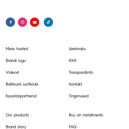
Meie tooted
Järelmaks
Brändi lugu
KKK
Videod
Transpordiinfo
Baltikumi surfiklubi
Kontakt
Koostööpartnerid
Tingimused
Our products
Buy on installments
Brand story
FAQ