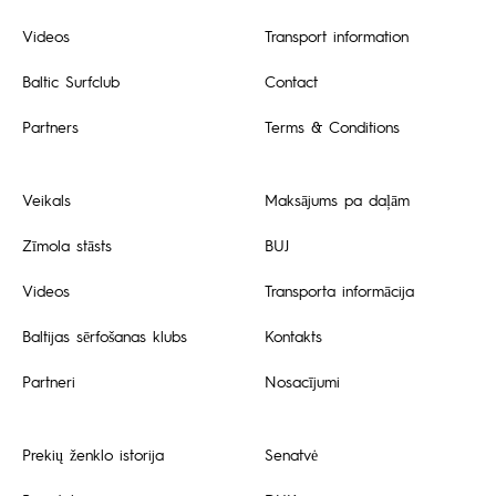
Videos
Transport information
Baltic Surfclub
Contact
Partners
Terms & Conditions
Veikals
Maksājums pa daļām
Zīmola stāsts
BUJ
Videos
Transporta informācija
Baltijas sērfošanas klubs
Kontakts
Partneri
Nosacījumi
Prekių ženklo istorija
Senatvė