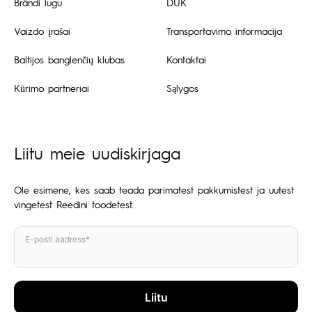
Brändi lugu
DUK
Vaizdo įrašai
Transportavimo informacija
Baltijos banglenčių klubas
Kontaktai
Kūrimo partneriai
Sąlygos
Liitu meie uudiskirjaga
Ole esimene, kes saab teada parimatest pakkumistest ja uutest
vingetest Reedini toodetest.
E-posti aadress*