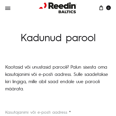
Ostu
0
Kadunud parool
Kaotasid või unustasid parooli? Palun sisesta oma
kasutajanimi või e-posti aadress. Sulle saadetakse
kiri lingiga, mille abil saad endale uue parooli
määrata.
Nõutud
Kasutajanimi või e-posti aadress
*