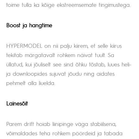
toime tulla ka kõige ekstreemsemate tingimustega.
Boost ja hangtime
HYPERMODEL on nii palju kiirem, et selle kiirus
tekitab märgatavalt rohkem näivat tuult. Sa
üllatud, kui jõuliselt see sind õhku tõstab, luues heli-
ja downloopides sujuvat jõudu ning aidates
pehmelt alla liuelda.
Lainesõit
Parem drift hoiab liinipinge väga stabiilsena,
võimaldades teha rohkem pöördeid ja tabada