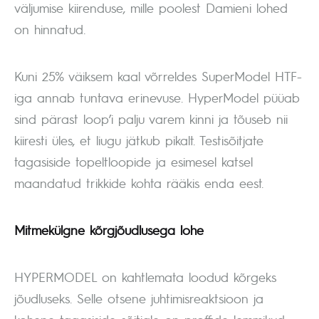
väljumise kiirenduse, mille poolest Damieni lohed
on hinnatud.
Kuni 25% väiksem kaal võrreldes SuperModel HTF-
iga annab tuntava erinevuse. HyperModel püüab
sind pärast loop’i palju varem kinni ja tõuseb nii
kiiresti üles, et liugu jätkub pikalt. Testisõitjate
tagasiside topeltloopide ja esimesel katsel
maandatud trikkide kohta rääkis enda eest.
Mitmekülgne kõrgjõudlusega lohe
HYPERMODEL on kahtlemata loodud kõrgeks
jõudluseks. Selle otsene juhtimisreaktsioon ja