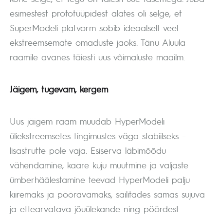
esimestest prototüüpidest alates oli selge, et
SuperModeli platvorm sobib ideaalselt veel
ekstreemsemate omaduste jaoks. Tänu Aluula
raamile avanes täiesti uus võimaluste maailm.
Jäigem, tugevam, kergem
Uus jäigem raam muudab HyperModeli
üliekstreemsetes tingimustes väga stabiilseks –
lisastrutte pole vaja. Esiserva läbimõõdu
vähendamine, kaare kuju muutmine ja valjaste
ümberhäälestamine teevad HyperModeli palju
kiiremaks ja pööravamaks, säilitades samas sujuva
ja ettearvatava jõuülekande ning pöördest