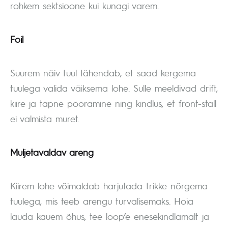
rohkem sektsioone kui kunagi varem.
Foil
Suurem näiv tuul tähendab, et saad kergema
tuulega valida väiksema lohe. Sulle meeldivad drift,
kiire ja täpne pööramine ning kindlus, et front-stall
ei valmista muret.
Muljetavaldav areng
Kiirem lohe võimaldab harjutada trikke nõrgema
tuulega, mis teeb arengu turvalisemaks. Hoia
lauda kauem õhus, tee loop’e enesekindlamalt ja