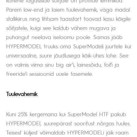
kohene tagasiside sõitjale on proffide lemmikud.
Parem low-end ja laiem tuulevahemik, väga madal
stallikiirus ning lihtsam taasstart toovad kasu kõigile
sõitjatele, kuigi see kaldub vähem mugava ja
puhangut neelava iseloomu poole. Samas jääb
HYPERMODEL truuks oma SuperModeli juurtele kui
universaalne, suure jõudlusega kõik-ühes lohe. See
on valmis viima sinu big air’i, lainesõidu, foil’i ja
freeride’i sessioonid uuele tasemele.
Tuulevahemik
Kuni 25% kergemana kui SuperModel HTF pakub
HYPERMODEL suurepärast sooritust nõrgas tuules.
Teisest küljest võimaldab HYPERMODELi jäik raam