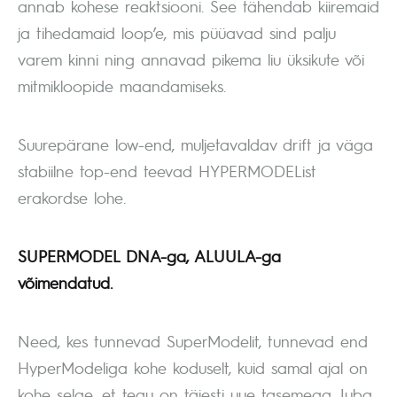
annab kohese reaktsiooni. See tähendab kiiremaid
ja tihedamaid loop’e, mis püüavad sind palju
varem kinni ning annavad pikema liu üksikute või
mitmikloopide maandamiseks.
Suurepärane low-end, muljetavaldav drift ja väga
stabiilne top-end teevad HYPERMODEList
erakordse lohe.
SUPERMODEL DNA-ga, ALUULA-ga
võimendatud.
Need, kes tunnevad SuperModelit, tunnevad end
HyperModeliga kohe koduselt, kuid samal ajal on
kohe selge, et tegu on täiesti uue tasemega. Juba