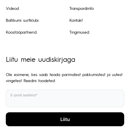
Videod
Transpordiinfo
Baltikumi surfiklubi
Kontakt
Koostööpartnerid
Tingimused
Liitu meie uudiskirjaga
Ole esimene, kes saab teada parimatest pakkumistest ja uutest
vingetest Reedini toodetest.
E-posti aadress*