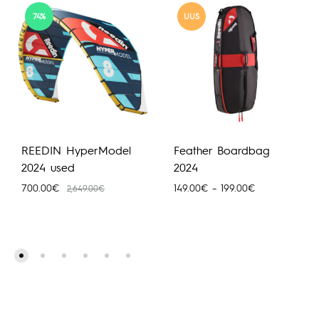
74%
UUS
REEDIN HyperModel
Feather Boardbag
2024 used
2024
Hinnavahemik:
700.00
€
149.00
€
–
199.00
€
2,649.00
€
149.00€
kuni
199.00€