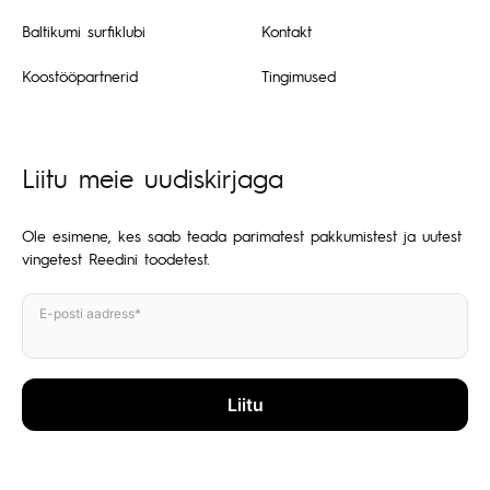
Baltikumi surfiklubi
Kontakt
Koostööpartnerid
Tingimused
Liitu meie uudiskirjaga
Ole esimene, kes saab teada parimatest pakkumistest ja uutest
vingetest Reedini toodetest.
E-posti aadress*