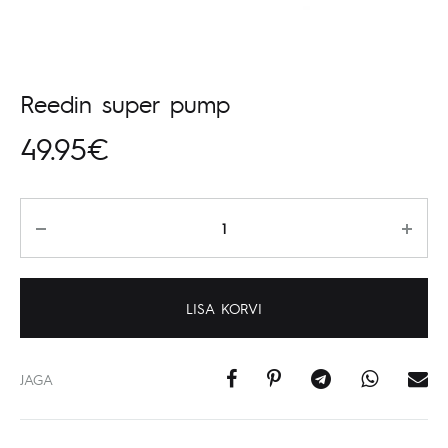
Reedin super pump
49.95
€
Kogus
LISA KORVI
JAGA