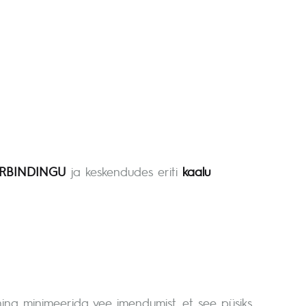
RBINDINGU
ja keskendudes eriti
kaalu
ng minimeerida vee imendumist, et see püsiks