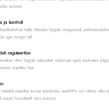
seda soovid.
 ja kontroll
 häälestatud talla tihedus tagab mugavad, pehmendat
ida iga nurga alt.
sti reguleeritav
unaline rihm tagab ideaalse sobivuse igas suuruses jalga
aavad vajaliku toe.
ku
i meeldi reisides kruve kaotada, seetõttu on rihma alla 
ud osad turvaliselt ära panna.