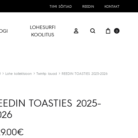
TIIMI SÕITJAD
REEDIN
KONTAKT
LOHESURFI
Ostukorv
Logi sisse
OGI
0
Otsing
KOOLITUS
t
Lohe kollektsioon
Twintip lauad
REEDIN TOASTIES 2025-2026
EEDIN TOASTIES 2025-
026
9.00
€