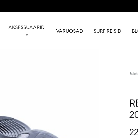
AKSESSUAARID
VARUOSAD
SURFIREISID
BL
Esileh
R
2
22