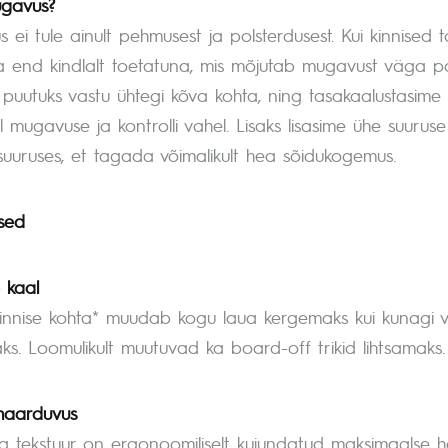
gavus?
ei tule ainult pehmusest ja polsterdusest. Kui kinnised 
a end kindlalt toetatuna, mis mõjutab mugavust väga pal
i puutuks vastu ühtegi kõva kohta, ning tasakaalustasime
l mugavuse ja kontrolli vahel. Lisaks lisasime ühe suuru
suuruses, et tagada võimalikult hea sõidukogemus.
sed
 kaal
innise kohta* muudab kogu laua kergemaks kui kunagi 
aks. Loomulikult muutuvad ka board-off trikid lihtsamaks.
 haarduvus
a tekstuur on ergonoomiliselt kujundatud maksimaalse haar