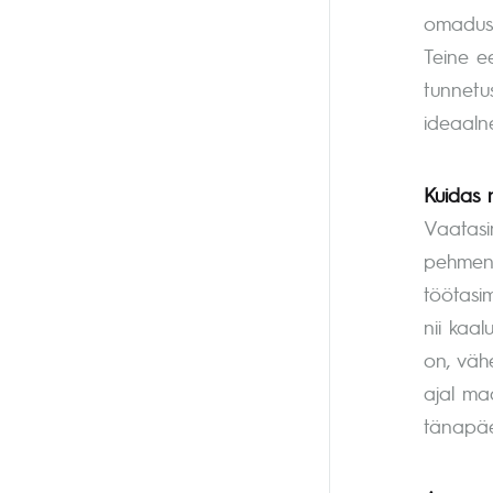
omadus.
Teine e
tunnetu
ideaaln
Kuidas 
Vaatasi
pehmend
töötasi
nii kaa
on, väh
ajal ma
tänapäe