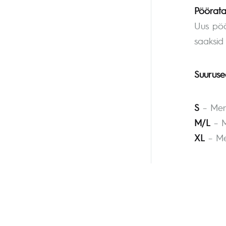
Pöörata
Uus pöö
saaksid 
Suuruse
S
– Men
M/L
– M
XL
– Me