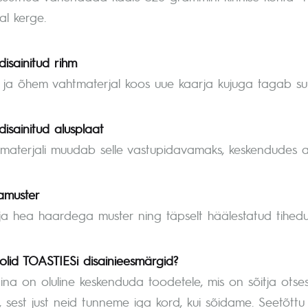
al kerge.
isainitud rihm
ja õhem vahtmaterjal koos uue kaarja kujuga tagab s
isainitud alusplaat
aterjali muudab selle vastupidavamaks, keskendudes ainu
lamuster
a hea haardega muster ning täpselt häälestatud tihedu
 olid TOASTIESi disainieesmärgid?
rina on oluline keskenduda toodetele, mis on sõitja ots
d, sest just neid tunneme iga kord, kui sõidame. Seetõ