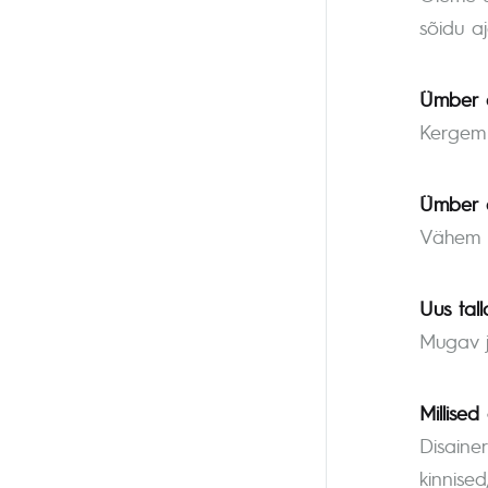
sõidu aj
Ümber d
Kergem 
Ümber d
Vähem m
Uus tal
Mugav j
Millised
Disaine
kinnise