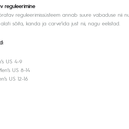
v reguleerimine
ratav reguleerimissüsteem annab suure vabaduse nii nurg
alati sõita, kanda ja carve’ida just nii, nagu eelistad.
d:
’s US 4–9
en’s US 8–14
n’s US 12–16