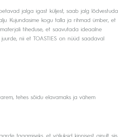
toetavad jalga igast küljest, saab jalg lõdvestuda
ju. Kujundasime kogu talla ja rihmad ümber, et
 materjali tiheduse, et saavutada ideaalne
se juurde, nii et TOASTIES on nüüd saadaval
varem, tehes sõidu elavamaks ja vähem
de tagamiseks, et väljuksid kinnisest ainult siis,