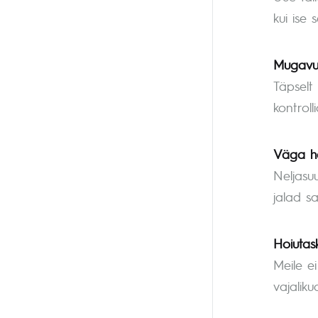
kui ise 
Mugavus
Täpselt
kontroll
Väga hä
Neljasu
jalad s
Hoiutas
Meile e
vajalik