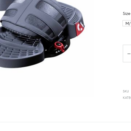
Size
M/
Ko
SKU
KAT