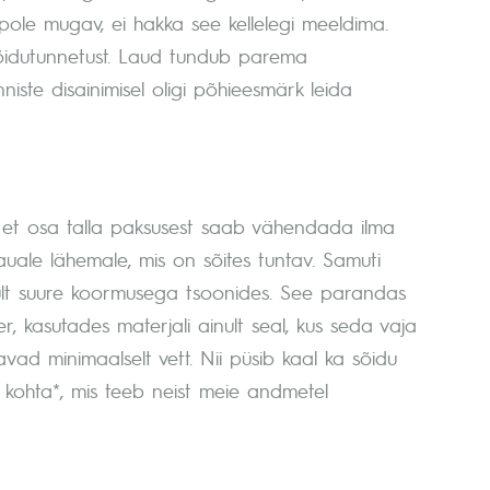
pole mugav, ei hakka see kellelegi meeldima.
õidutunnetust. Laud tundub parema
iste disainimisel oligi põhieesmärk leida
et osa talla paksusest saab vähendada ilma
auale lähemale, mis on sõites tuntav. Samuti
inult suure koormusega tsoonides. See parandas
r, kasutades materjali ainult seal, kus seda vaja
vad minimaalselt vett. Nii püsib kaal ka sõidu
 kohta*, mis teeb neist meie andmetel