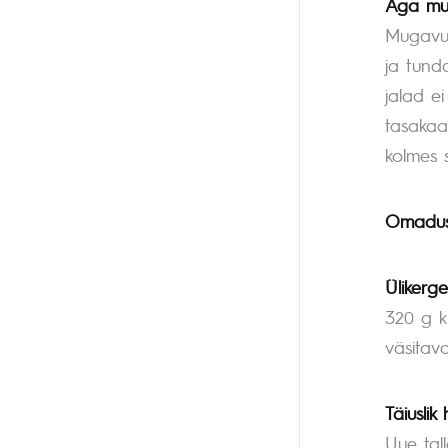
Aga mu
Mugavus 
ja tund
jalad e
tasakaa
kolmes 
Omadu
Ülikerge
320 g k
väsitav
Täiuslik
Uue tall