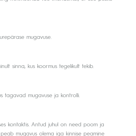
uurepärase mugavuse.
lt sinna, kus koormus tegelikult tekib.
s tagavad mugavuse ja kontrolli.
eses kontaktis. Antud juhul on need poom ja
ttu peab mugavus olema iga kinnise peamine