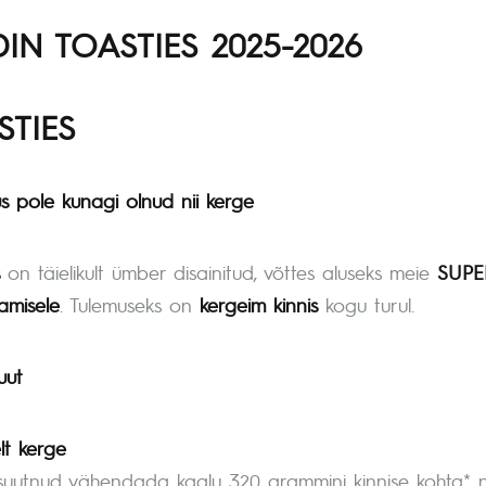
DIN TOASTIES 2025-2026
STIES
 pole kunagi olnud nii kerge
on täielikult ümber disainitud, võttes aluseks meie
SUPE
amisele
. Tulemuseks on
kergeim kinnis
kogu turul.
uut
lt kerge
uutnud vähendada kaalu 320 grammini kinnise kohta* ni