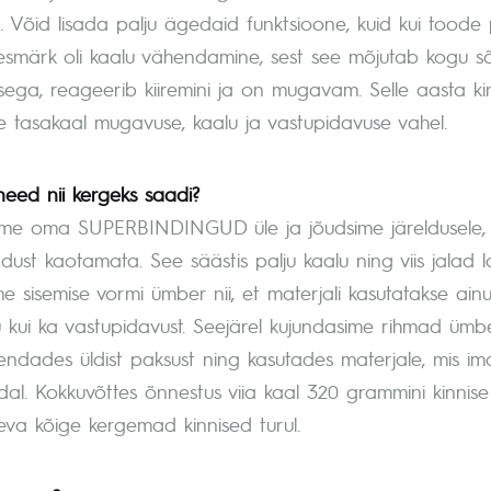
 Võid lisada palju ägedaid funktsioone, kuid kui toode 
esmärk oli kaalu vähendamine, sest see mõjutab kogu s
sega, reageerib kiiremini ja on mugavam. Selle aasta kinn
e tasakaal mugavuse, kaalu ja vastupidavuse vahel.
need nii kergeks saadi?
me oma SUPERBINDINGUD üle ja jõudsime järeldusele, 
ust kaotamata. See säästis palju kaalu ning viis jalad l
me sisemise vormi ümber nii, et materjali kasutatakse a
lu kui ka vastupidavust. Seejärel kujundasime rihmad ümbe
endades üldist paksust ning kasutades materjale, mis ima
dal. Kokkuvõttes õnnestus viia kaal 320 grammini kinnise
va kõige kergemad kinnised turul.