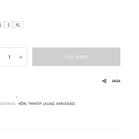
L
S
XL
gus
LISA KORVI
JAGA
-
EGOORIAD
KÕIK
,
TWINTIP LAUAD
,
VARUOSAD