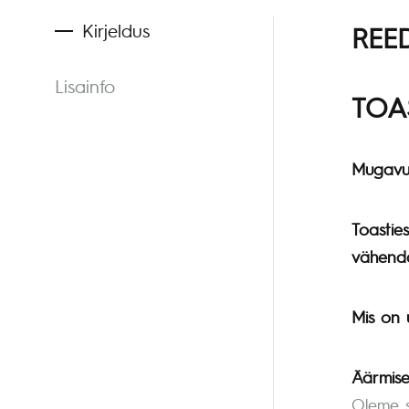
Kirjeldus
REE
Lisainfo
TOA
Mugavus
Toasties
vähend
Mis on 
Äärmise
Oleme s