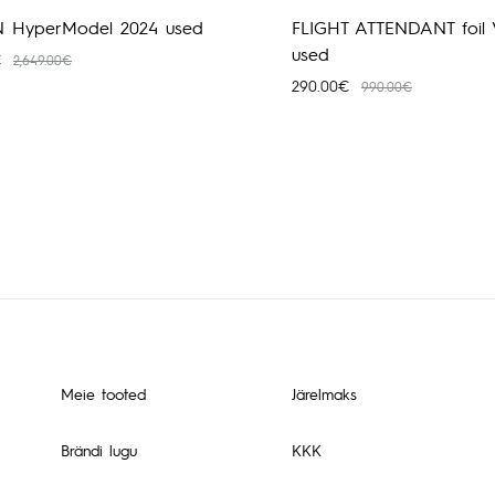
N HyperModel 2024 used
FLIGHT ATTENDANT foil 
used
€
2,649.00
€
290.00
€
990.00
€
Meie tooted
Järelmaks
Brändi lugu
KKK