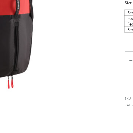
Size
Fea
Fea
Fe
Fe
Ko
SKU
KAT