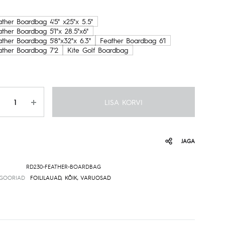
kuni
ther Boardbag 4'5" x25"x 5.5"
ther Boardbag 5'1"x 28.5"x6"
199.00€
ather Boardbag 5'8"x32"x 6.3"
Feather Boardbag 6'1
ather Boardbag 7'2
Kite Golf Boardbag
gus
LISA KORVI
JAGA
RD230-FEATHER-BOARDBAG
EGOORIAD
FOILILAUAD
,
KÕIK
,
VARUOSAD