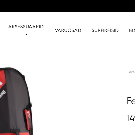
AKSESSUAARID
VARUOSAD
SURFIREISID
BL
Esileh
F
14