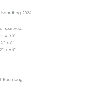
r Boardbag 2024
l suurused:
5″ x 5.5″
8.5″ x 6″
2″ x 6.3″
lf Boardbag