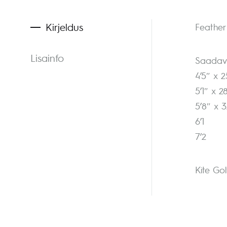
Kirjeldus
Feathe
Lisainfo
Saadava
4’5″ x 2
5’1″ x 2
5’8″ x 3
6’1
7’2
Kite Go