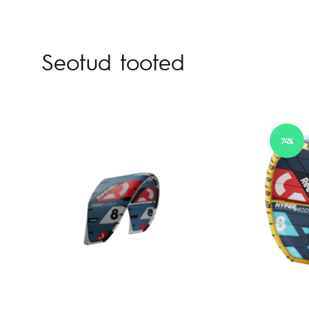
Seotud tooted
74%