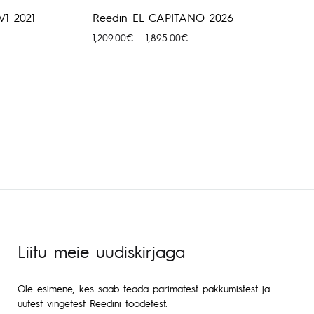
V1 2021
Reedin EL CAPITANO 2026
Hinnavahemik:
1,209.00
€
–
1,895.00
€
1,209.00€
kuni
1,895.00€
Liitu meie uudiskirjaga
Ole esimene, kes saab teada parimatest pakkumistest ja
uutest vingetest Reedini toodetest.