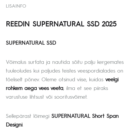
LISAINFO
REEDIN SUPERNATURAL SSD 2025
SUPERNATURAL SSD
Võimalus surfata ja nautida sõitu palju kergemates
tuuleoludes kui paljudes teistes veespordialades on
tõeliselt põnev. Oleme otsinud viise, kuidas
veelgi
rohkem aega vees veeta
, ilma et see piiraks
varustuse lihtsust või sooritusvõimet.
Sellepärast lõimegi
SUPERNATURAL Short Span
Designi
.