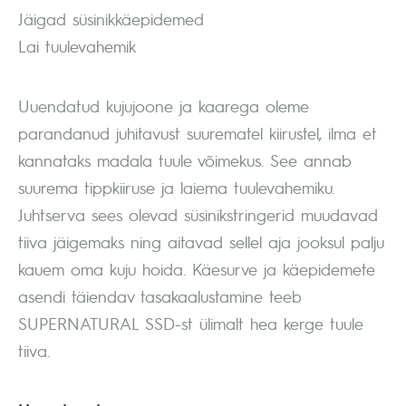
Jäigad süsinikkäepidemed
Lai tuulevahemik
Uuendatud kujujoone ja kaarega oleme
parandanud juhitavust suurematel kiirustel, ilma et
kannataks madala tuule võimekus. See annab
suurema tippkiiruse ja laiema tuulevahemiku.
Juhtserva sees olevad süsinikstringerid muudavad
tiiva jäigemaks ning aitavad sellel aja jooksul palju
kauem oma kuju hoida. Käesurve ja käepidemete
asendi täiendav tasakaalustamine teeb
SUPERNATURAL SSD-st ülimalt hea kerge tuule
tiiva.