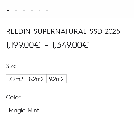
REEDIN SUPERNATURAL SSD 2025
Hinnavahem
1,199.00
€
–
1,349.00
€
1,199.00€
Size
kuni
7.2m2
8.2m2
9.2m2
1,349.00€
Color
Magic Mint