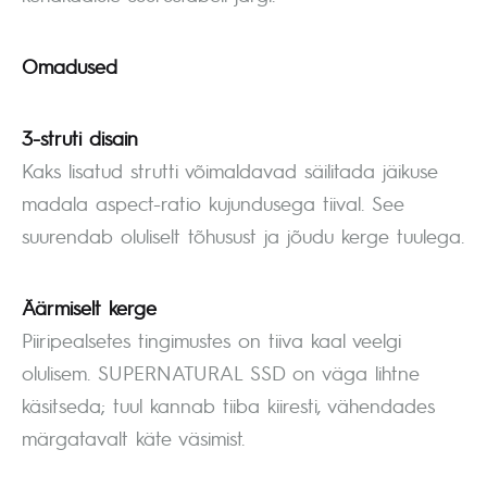
Omadused
3-struti disain
Kaks lisatud strutti võimaldavad säilitada jäikuse
madala aspect-ratio kujundusega tiival. See
suurendab oluliselt tõhusust ja jõudu kerge tuulega.
Äärmiselt kerge
Piiripealsetes tingimustes on tiiva kaal veelgi
olulisem. SUPERNATURAL SSD on väga lihtne
käsitseda; tuul kannab tiiba kiiresti, vähendades
märgatavalt käte väsimist.