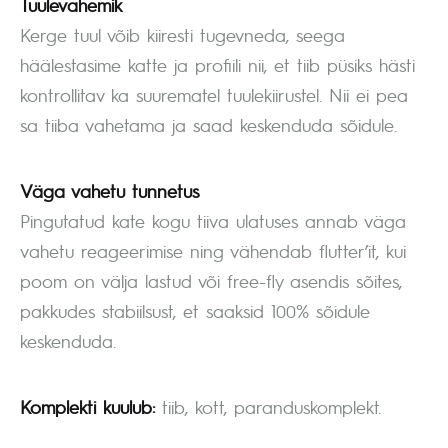
Tuulevahemik
Kerge tuul võib kiiresti tugevneda, seega
häälestasime katte ja profiili nii, et tiib püsiks hästi
kontrollitav ka suurematel tuulekiirustel. Nii ei pea
sa tiiba vahetama ja saad keskenduda sõidule.
Väga vahetu tunnetus
Pingutatud kate kogu tiiva ulatuses annab väga
vahetu reageerimise ning vähendab flutter’it, kui
poom on välja lastud või free-fly asendis sõites,
pakkudes stabiilsust, et saaksid 100% sõidule
keskenduda.
Komplekti kuulub:
tiib, kott, paranduskomplekt.