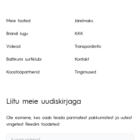
Meie tooted
Järelmaks
Brändi lugu
KKK
Videod
Transpordiinfo
Baltikumi surfiklubi
Kontakt
Koostööpartnerid
Tingimused
Liitu meie uudiskirjaga
Ole esimene, kes saab teada parimatest pakkumistest ja uutest
vingetest Reedini toodetest.
E-posti aadress*