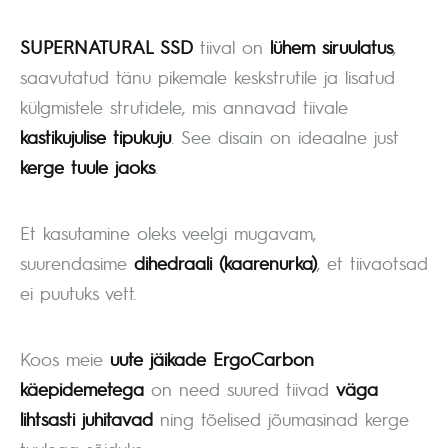
SUPERNATURAL SSD
tiival on
lühem siruulatus
,
saavutatud tänu pikemale keskstrutile ja lisatud
külgmistele strutidele, mis annavad tiivale
kastikujulise tipukuju
. See disain on ideaalne just
kerge tuule jaoks
.
Et kasutamine oleks veelgi mugavam,
suurendasime
dihedraali (kaarenurka)
, et tiivaotsad
ei puutuks vett.
Koos meie
uute jäikade ErgoCarbon
käepidemetega
on need suured tiivad
väga
lihtsasti juhitavad
ning tõelised jõumasinad kerge