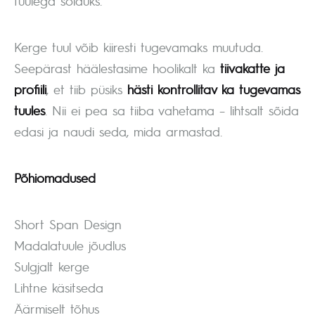
tuulega sõiduks.
Kerge tuul võib kiiresti tugevamaks muutuda.
Seepärast häälestasime hoolikalt ka
tiivakatte ja
profiili
, et tiib püsiks
hästi kontrollitav ka tugevamas
tuules
. Nii ei pea sa tiiba vahetama – lihtsalt sõida
edasi ja naudi seda, mida armastad.
Põhiomadused
Short Span Design
Madalatuule jõudlus
Sulgjalt kerge
Lihtne käsitseda
Äärmiselt tõhus