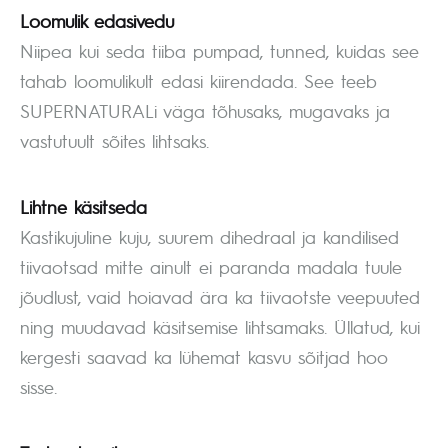
Loomulik edasivedu
Niipea kui seda tiiba pumpad, tunned, kuidas see
tahab loomulikult edasi kiirendada. See teeb
SUPERNATURALi väga tõhusaks, mugavaks ja
vastutuult sõites lihtsaks.
Lihtne käsitseda
Kastikujuline kuju, suurem dihedraal ja kandilised
tiivaotsad mitte ainult ei paranda madala tuule
jõudlust, vaid hoiavad ära ka tiivaotste veepuuted
ning muudavad käsitsemise lihtsamaks. Üllatud, kui
kergesti saavad ka lühemat kasvu sõitjad hoo
sisse.