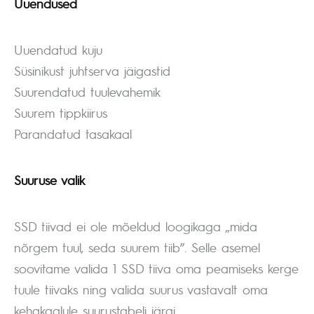
Uuendused
Uuendatud kuju
Süsinikust juhtserva jäigastid
Suurendatud tuulevahemik
Suurem tippkiirus
Parandatud tasakaal
Suuruse valik
SSD tiivad ei ole mõeldud loogikaga „mida
nõrgem tuul, seda suurem tiib”. Selle asemel
soovitame valida 1 SSD tiiva oma peamiseks kerge
tuule tiivaks ning valida suurus vastavalt oma
kehakaalule suurustabeli järgi.