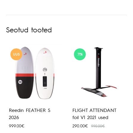
Seotud tooted
UUS
71%
Reedin FEATHER S
FLIGHT ATTENDANT
2026
foil V1 2021 used
999.00
€
290.00
€
990.00
€