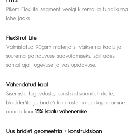
Pikem FlexLite segment veelgi kiirema ja tundlikuma
lohe jaoks.
FlexStrut Lite
Valmistatud 90gsm materjalist väiksema kaalu ja
suurema painduvuse saavutamiseks, säilitades
samal ajal tugevuse ja vastupidavuse.
Vähendatud kaal
Sisemiste tugevduste, konstruktsioonitehnikate,
bladder’ite ja bridle’i kinnituste ümberkujundamine
annab kuni
15% kaalu vähenemise
.
Uus bridle’i geomeetria + konstruktsioon