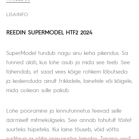
LISAINFO
REEDIN SUPERMODEL HTF2 2024
SuperModel tundub nagu sinu keha pikendus. Sa
tunned alati, kus lohe asub ja mida see teeb. See
tähendab, et saad vees kõige rohkem lõbutseda
ja keskenduda ainult trikkidele, lainetele või kõigele,
mida ookean sulle pakub.
Lohe pööramine ja lennutunnetus teevad selle
äärmiselt mitmekülgseks. See annab tohutult tõstet
suurteks hüpeteks. Kui laine tõuseb, võid võtta
surfilaua ja sõita igasugustes lainetes. Tasane vesi?