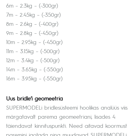
6m – 2.3kg – (-300gr)
7m – 2.45kg – (-350gr)
8m – 2.6kg – (-400gr)
9m – 2.8kg – (-450gr)
10m – 2.95kg – (-450gr)
11m – 3.15kg – (-500gr)
12m – 3.4kg – (-500gr)
14m – 3.65kg – (-550gr)
16m – 3.95kg – (-550gr)
Uus bridle’i geomeetria
SUPERMODELi bridlesüsteemi hoolikas analüüs viis
märgatavalt parema geomeetriani, lisades 4
täiendavat kinnituspunkti. Need aitavad koormust
paremini jaotada ning muudavad SUPERMODELi