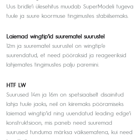
Uus bridle’i ülesehitus muudab SuperModeli tugeva
tuule ja suure koormuse tingimustes stabiilsemaks.
Laiemad wingtip’id suurematel suurustel
12m ja suurematel suurustel on wingtip’e
suurendatud, et need pööraksid ja reageeriksid
lahjemates tingimustes palju paremini.
HTF LW
Suurused 14m ja 16m on spetsiaalselt disainitud
lahja tuule jaoks, neil on kiiremaks pööramiseks
laiemad wingtip’id ning uuendatud leading edge’i
konstruktsioon, mis paneb need suuremad
suurused tunduma märksa väiksematena, kui need