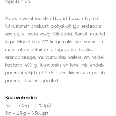
tegelikult on.
Pärast revolutsioonilise Hybrid Torsion Frame’i
tutvustamist analüüsiti põhjalikult iga sektsiooni
asetust, et seda veelgi täiustada. Samuti muudeti
SuperModel kuni 15% kergemaks. See saavutati
materjalide, detailide ja tugevduste hoolika
arendamisega, mis võimaldas näiteks 9m mudelil
kaotada 400 g. Tulemuseks on lohe, mis lendab
paremini, väljub pöördest veel kiiremini ja pakub
paremat low-end jõudlust.
Kaaluvähendus:
4m – 1.85kg – (-250gr)
5m – 2.1kg – (-300gr)