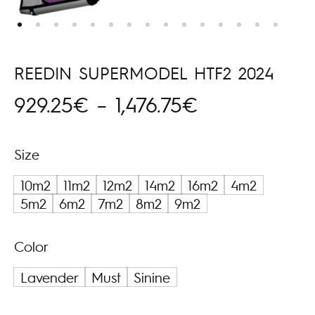
REEDIN SUPERMODEL HTF2 2024
Hinnavahemi
929.25
€
–
1,476.75
€
929.25€
Size
kuni
10m2
11m2
12m2
14m2
16m2
4m2
1,476.75€
5m2
6m2
7m2
8m2
9m2
Color
Lavender
Must
Sinine