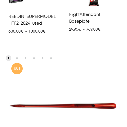
FlightAttendant
REEDIN SUPERMODEL
Baseplate
HTF2 2024 used
Hinnavahemik:
29.95
€
–
769.00
€
Hinnavahemik:
600.00
€
–
1,000.00
€
29.95€
600.00€
kuni
kuni
769.00€
1,000.00€
UUS