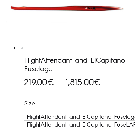
FlightAttendant and ElCapitano
Fuselage
Hinnava
219.00
€
–
1,815.00
€
219.00€
Size
kuni
FlightAttendant and ElCapitano Fuselag
1,815.00
FlightAttendant and ElCapitano FuseL