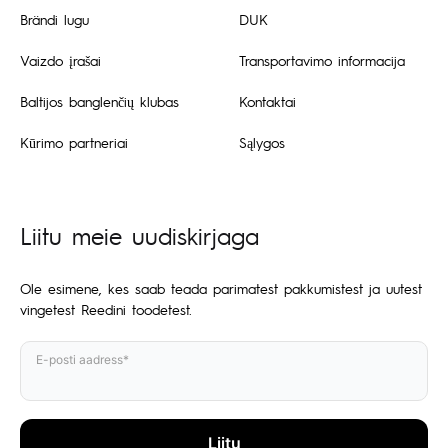
Brändi lugu
DUK
Vaizdo įrašai
Transportavimo informacija
Baltijos banglenčių klubas
Kontaktai
Kūrimo partneriai
Sąlygos
Liitu meie uudiskirjaga
Ole esimene, kes saab teada parimatest pakkumistest ja uutest
vingetest Reedini toodetest.
E-posti aadress*