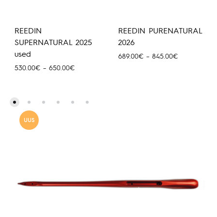
REEDIN
REEDIN PURENATURAL
SUPERNATURAL 2025
2026
used
Hinnavahemi
689.00
€
–
845.00
€
689.00€
Hinnavahemik:
530.00
€
–
650.00
€
kuni
530.00€
845.00€
kuni
650.00€
UUS