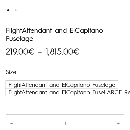
FlightAttendant and ElCapitano
Fuselage
Hinnavahemi
219.00
€
–
1,815.00
€
219.00€
Size
kuni
FlightAttendant and ElCapitano Fuselage
1,815.00€
FlightAttendant and ElCapitano FuseLARGE R
Kogus