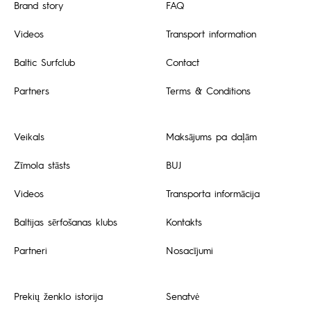
Brand story
FAQ
Videos
Transport information
Baltic Surfclub
Contact
Partners
Terms & Conditions
Veikals
Maksājums pa daļām
Zīmola stāsts
BUJ
Videos
Transporta informācija
Baltijas sērfošanas klubs
Kontakts
Partneri
Nosacījumi
Prekių ženklo istorija
Senatvė