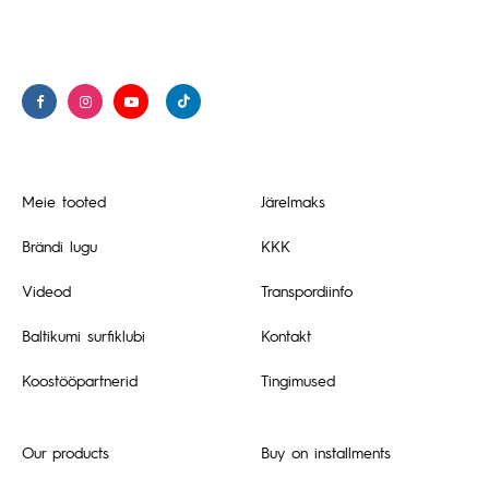
Meie tooted
Järelmaks
Brändi lugu
KKK
Videod
Transpordiinfo
Baltikumi surfiklubi
Kontakt
Koostööpartnerid
Tingimused
Our products
Buy on installments