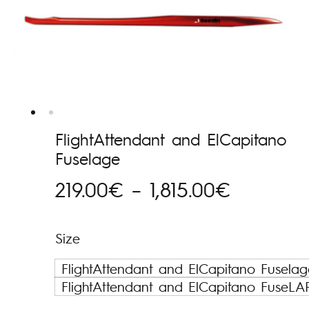
FlightAttendant and ElCapitano
Fuselage
Hinnava
219.00
€
–
1,815.00
€
219.00€
Size
kuni
FlightAttendant and ElCapitano Fuselag
1,815.00
FlightAttendant and ElCapitano FuseL