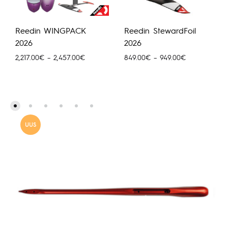
Reedin WINGPACK
Reedin StewardFoil
2026
2026
Hinnavahemik:
Hinnavahemik
2,217.00
€
–
2,457.00
€
849.00
€
–
949.00
€
2,217.00€
849.00€
kuni
kuni
2,457.00€
949.00€
UUS