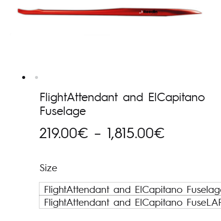
FlightAttendant and ElCapitano
Fuselage
Hinnava
219.00
€
–
1,815.00
€
219.00€
Size
kuni
FlightAttendant and ElCapitano Fuselag
1,815.00
FlightAttendant and ElCapitano FuseL