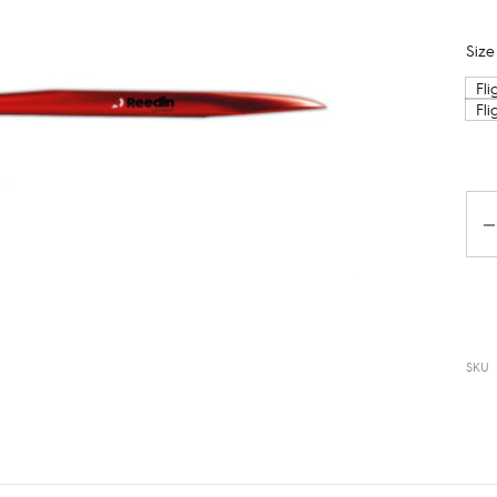
Size
Fl
Fl
Da
SKU