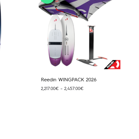
Reedin WINGPACK 2026
Price
2,217.00
€
–
2,457.00
€
range:
2,217.00€
through
2,457.00€