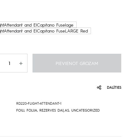
range:
219.00€
ightAttendant and ElCapitano Fuselage
ightAttendant and ElCapitano FuseLARGE Red
through
1,815.00€
udzums
PIEVIENOT GROZAM
DALĪTIES
RD220-FLIGHT-ATTENDANT-1
FOILI
,
FOLIJA
,
REZERVES DAĻAS
,
UNCATEGORIZED