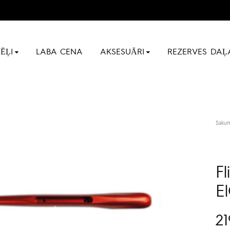
ĒĻI
LABA CENA
AKSESUĀRI
REZERVES DAĻ
Sāku
F
E
21