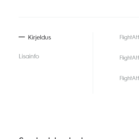
Kirjeldus
FlightA
Lisainfo
FlightA
FlightAt