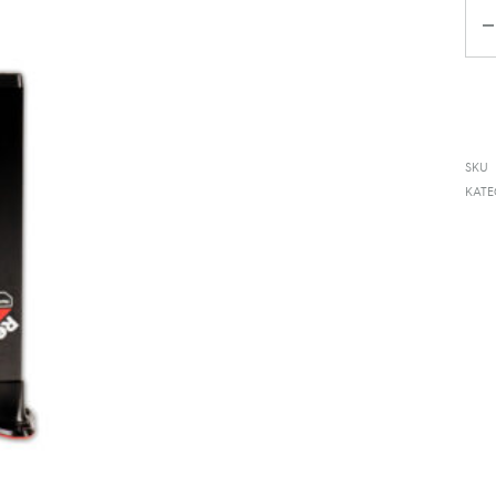
Ko
SKU
KAT