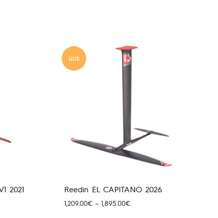
UUS
V1 2021
Reedin EL CAPITANO 2026
Hinnavahemik:
1,209.00
€
–
1,895.00
€
1,209.00€