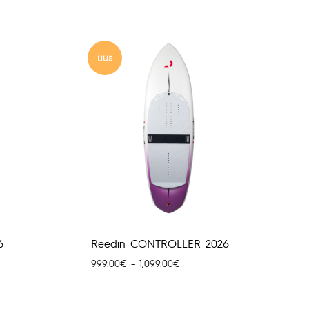
UUS
6
Reedin CONTROLLER 2026
Hinnavahemik:
999.00
€
–
1,099.00
€
999.00€
kuni
1,099.00€