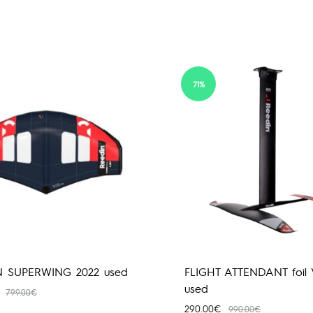
71%
N SUPERWING 2022 used
FLIGHT ATTENDANT foil 
used
799.00
€
290.00
€
990.00
€