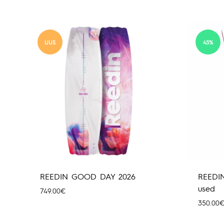
UUS
45%
REEDIN GOOD DAY 2026
REEDI
used
749.00
€
350.00