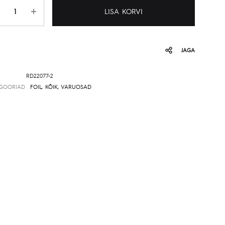
gus
LISA KORVI
JAGA
RD22077-2
EGOORIAD
FOIL
,
KÕIK
,
VARUOSAD