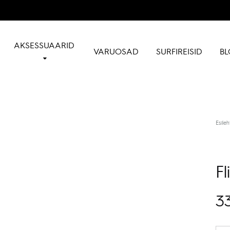
AKSESSUAARID
VARUOSAD
SURFIREISID
BL
Esileh
F
3