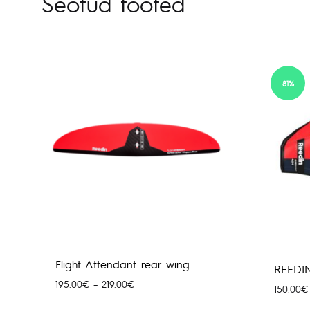
Seotud tooted
81%
Flight Attendant rear wing
REEDI
Hinnavahemik:
195.00
€
–
219.00
€
150.00
€
195.00€