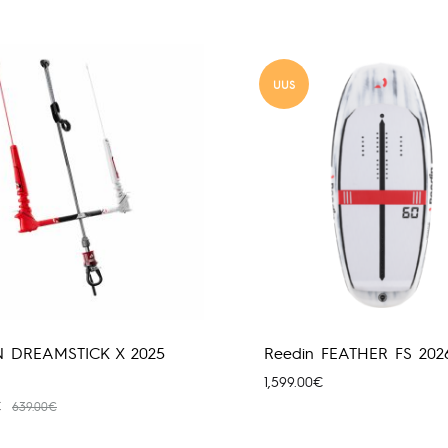
UUS
N DREAMSTICK X 2025
Reedin FEATHER FS 202
1,599.00
€
€
639.00
€