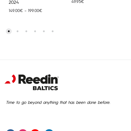
49.95
€
2024
Price
149.00
€
–
199.00
€
range:
149.00€
through
199.00€
Time to go beyond anything that has been done before.