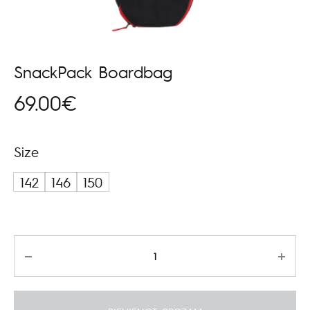
SnackPack Boardbag
69.00
€
Size
142
146
150
Daudzums