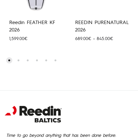
Reedin FEATHER KF
REEDIN PURENATURAL
2026
2026
Price
1,599.00
€
689.00
€
–
845.00
€
range:
689.00€
through
845.00€
Time to go beyond anything that has been done before.