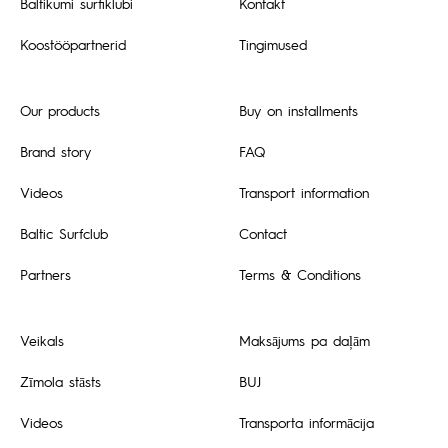
Baltikumi surfiklubi
Kontakt
Koostööpartnerid
Tingimused
Our products
Buy on installments
Brand story
FAQ
Videos
Transport information
Baltic Surfclub
Contact
Partners
Terms & Conditions
Veikals
Maksājums pa daļām
Zīmola stāsts
BUJ
Videos
Transporta informācija