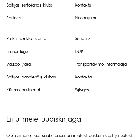
Baltijas sērfošanas klubs
Kontakts
Partneri
Nosacījumi
Prekių ženklo istorija
Senatvė
Brändi lugu
DUK
Vaizdo įrašai
Transportavimo informacija
Baltijos banglenčių klubas
Kontaktai
Kūrimo partneriai
Sąlygos
Liitu meie uudiskirjaga
Ole esimene, kes saab teada parimatest pakkumistest ja uutest