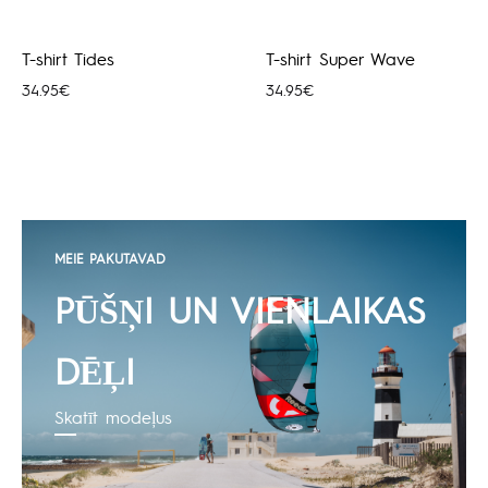
T-shirt Tides
T-shirt Super Wave
34.95
€
34.95
€
MEIE PAKUTAVAD
PŪŠŅI UN VIENLAIKAS
DĒĻI
Skatīt modeļus