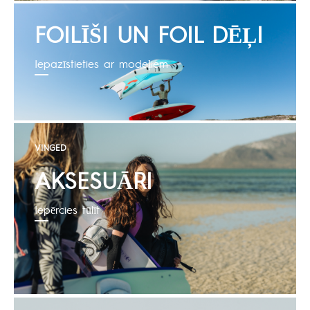
FOILĪŠI UN FOIL DĒĻI
Iepazīstieties ar modeļiem
VINGED
AKSESUĀRI
Iepērcies tūlīt