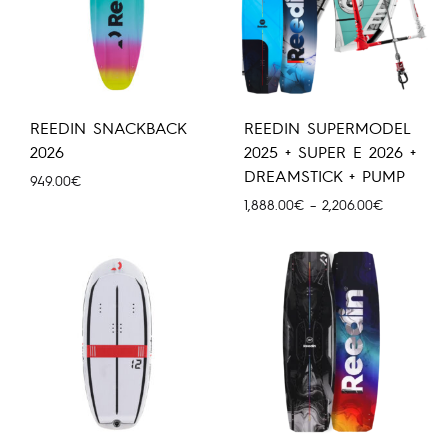
REEDIN SNACKBACK
REEDIN SUPERMODEL
2026
2025 + SUPER E 2026 +
DREAMSTICK + PUMP
949.00
€
Price
1,888.00
€
–
2,206.00
€
range:
1,888.00€
through
2,206.00€