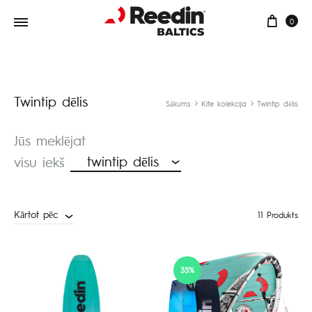
Groz
0
Twintip dēlis
Sākums
Kite kolekcija
Twintip dēlis
Jūs meklējat
twintip dēlis
visu iekš
Kārtot pēc
11 Produkts
35%