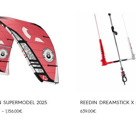
through
throug
2,209.00€
2,549.
N SUPERMODEL 2025
REEDIN DREAMSTICK X 
Price
–
1,156.00
€
639.00
€
range:
837.00€
through