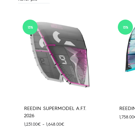
15%
15%
REEDIN SUPERMODEL A.F.T.
REEDI
2026
1,758.00
Price
1,231.00
€
–
1,648.00
€
range: