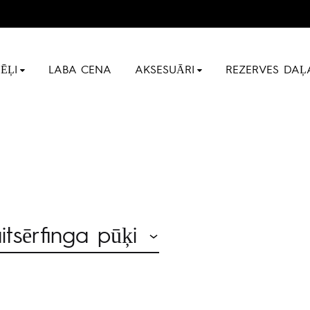
ĒĻI
LABA CENA
AKSESUĀRI
REZERVES DAĻ
sērfinga pūķi