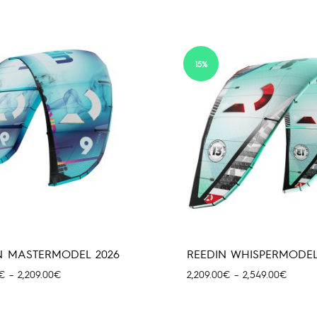
15%
N MASTERMODEL 2026
REEDIN WHISPERMODEL
Price
Price
€
–
2,209.00
€
2,209.00
€
–
2,549.00
€
range:
range:
1,758.00€
2,209.