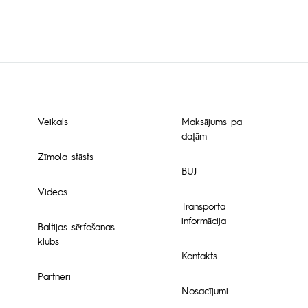
1,156.00€
Veikals
Maksājums pa
daļām
Zīmola stāsts
BUJ
Videos
Transporta
informācija
Baltijas sērfošanas
klubs
Kontakts
Partneri
Nosacījumi