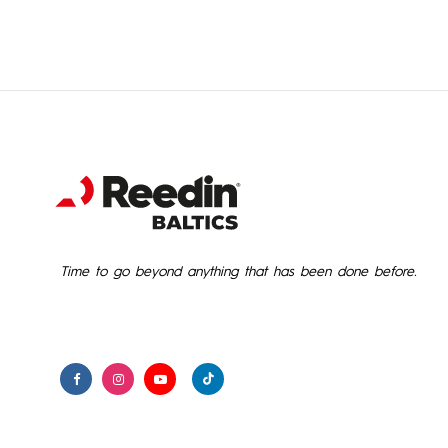
1,888.00€
through
2,206.00€
Time to go beyond anything that has been done before.