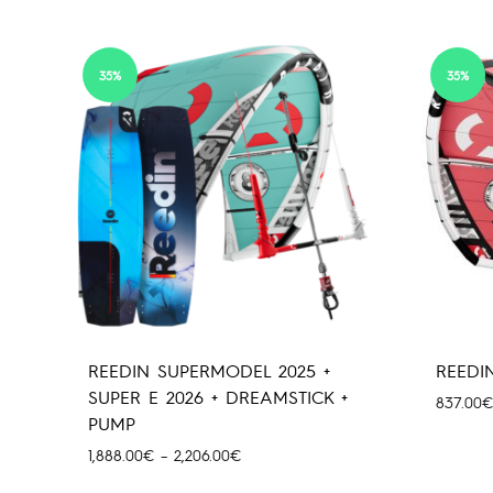
1,231.00€
through
1,648.00€
35%
35%
REEDIN SUPERMODEL 2025 +
REEDI
SUPER E 2026 + DREAMSTICK +
837.00
€
PUMP
Price
1,888.00
€
–
2,206.00
€
range: