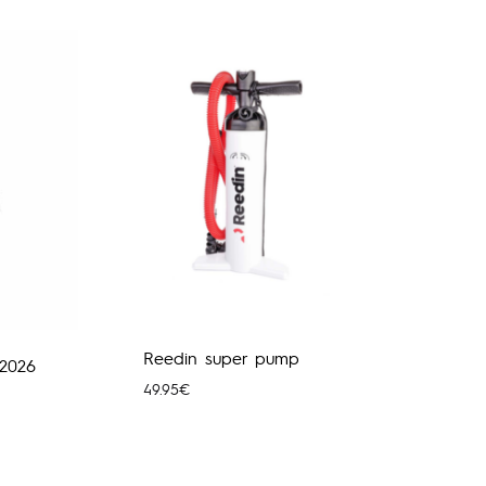
h
through
00€
2,489.00€
Reedin super pump
2026
49.95
€