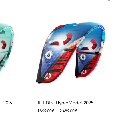
 2026
REEDIN HyperModel 2025
Price
1,899.00
€
–
2,489.00
€
range:
00€
1,899.00€