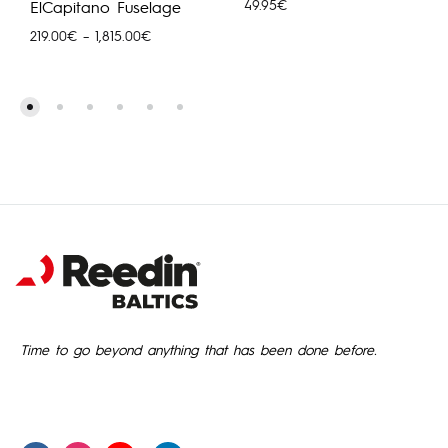
49.95
€
ElCapitano Fuselage
Price
219.00
€
–
1,815.00
€
range:
219.00€
through
1,815.00€
Time to go beyond anything that has been done before.