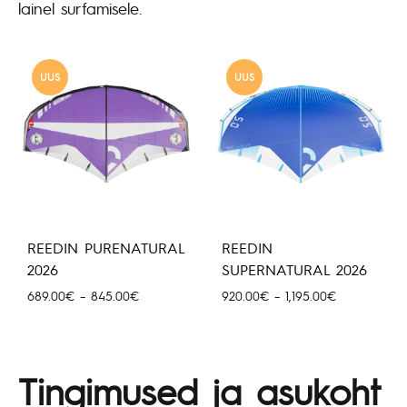
lainel surfamisele.
UUS
UUS
REEDIN PURENATURAL
REEDIN
2026
SUPERNATURAL 2026
Hinnavahemik:
Hinnavahemi
689.00
€
–
845.00
€
920.00
€
–
1,195.00
€
689.00€
920.00€
kuni
kuni
845.00€
1,195.00€
Tingimused ja asukoht