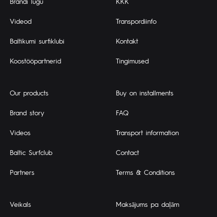
Brändi lugu
KKK
Videod
Transpordiinfo
Baltikumi surfiklubi
Kontakt
Koostööpartnerid
Tingimused
Our products
Buy on installments
Brand story
FAQ
Videos
Transport information
Baltic Surfclub
Contact
Partners
Terms & Conditions
Veikals
Maksājums pa daļām