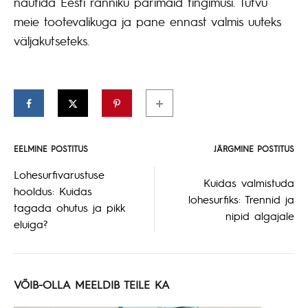
nautida Eesti ranniku parimaid tingimusi. Tutvu
meie tootevalikuga ja pane ennast valmis uuteks
väljakutseteks.
EELMINE POSTITUS
JÄRGMINE POSTITUS
Postituse
Lohesurfivarustuse
Kuidas valmistuda
hooldus: Kuidas
navigeerimine
lohesurfiks: Trennid ja
tagada ohutus ja pikk
nipid algajale
eluiga?
VÕIB-OLLA MEELDIB TEILE KA