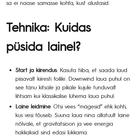
sa ei naase samasse kohta, kust alustasid.
Tehnika: Kuidas
püsida lainel?
Start ja kiirendus
: Kasuta tiiba, et saada laud
piisavalt kiiresti foilile. Downwind laua puhul on
see tänu kitsale ja pikale kujule tunduvalt
lihtsam kui klassikalise lühema laua puhul.
Laine leidmine
: Otsi vees “mägesid” ehk kohti,
kus vesi tõuseb. Suuna laua nina allatuult laine
nõlvale, et gravitatsioon ja vee energia
hakkaksid sind edasi lükkama.