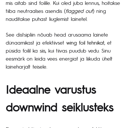
mis aitab sind foilile. Kui oled juba lennus, hoitakse
tiiba neutraalses asendis (
flagged out
) ning
nauditakse puhast liuglemist lainetel.
See distsipliin nõuab head arusaama lainete
dünaamikast ja efektiivset
wing foil tehnikat
, et
püsida foilil ka siis, kui tiivas puudub vedu. Sinu
eesmärk on leida vees energiat ja liikuda ühelt
laineharjalt teisele.
Ideaalne varustus
downwind seiklusteks