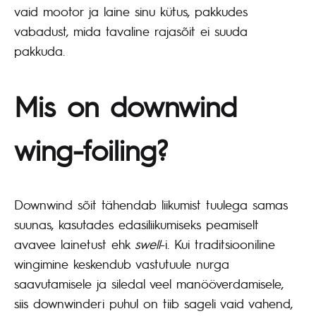
vaid mootor ja laine sinu kütus, pakkudes
vabadust, mida tavaline rajasõit ei suuda
pakkuda.
Mis on downwind
wing-foiling?
Downwind sõit tähendab liikumist tuulega samas
suunas, kasutades edasiliikumiseks peamiselt
avavee lainetust ehk
swell
-i. Kui traditsiooniline
wingimine keskendub vastutuule nurga
saavutamisele ja siledal veel manööverdamisele,
siis downwinderi puhul on tiib sageli vaid vahend,