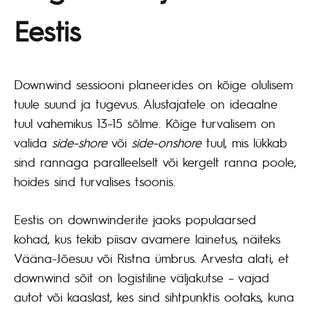
Eestis
Downwind sessiooni planeerides on kõige olulisem
tuule suund ja tugevus. Alustajatele on ideaalne
tuul vahemikus 13–15 sõlme. Kõige turvalisem on
valida
side-shore
või
side-onshore
tuul, mis lükkab
sind rannaga paralleelselt või kergelt ranna poole,
hoides sind turvalises tsoonis.
Eestis on downwinderite jaoks populaarsed
kohad, kus tekib piisav avamere lainetus, näiteks
Vääna-Jõesuu või Ristna ümbrus. Arvesta alati, et
downwind sõit on logistiline väljakutse – vajad
autot või kaaslast, kes sind sihtpunktis ootaks, kuna