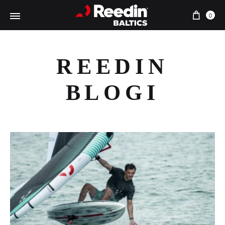
Ostu
0
REEDIN
BLOGI