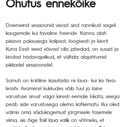
Ohutus ennekõike
Downwind sessioonid viivad sind rannikust sageli
kaugemale kui tavaline freeride. Kanna alati
piisava paksusega kalipsot, löögivesti ja kiivrit.
Kuna Eesti veed võivad olla jahedad, on sussid ja
kindad hädavajalikud, et vältida alajahtumist
pikkadel sessioonidel.
Samuti on kriitiline kasutada nii laua- kui ka tiiva-
leashi. Avamerel kukkudes võib tuul ja laine
varustuse sinust väga kiiresti eemale lükata, seega
peab side varustusega olema katkematu. Kui oled
valmis oma sõidukogemust järgmisele tasemele
viima, siis õige
foili laua valik
on võtmeks, et