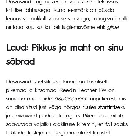
Downwind tingimustes on varustuse efektiivsus
kriitilise tähtsusega. Kuna eesmärk on püsida
lennus võimalikult väikese vaevaga, mängivad rolli
nii laua kuju kui ka foili liuglemisvõime ehk
glide
.
Laud: Pikkus ja maht on sinu
sõbrad
Downwind-spetsiifilised lauad on tavaliselt
pikemad ja kitsamad. Reedin Feather LW on
suurepärane näide
displacement
-tüüpi kerest, mis
on disainitud just
väga nõrgas tuules startimiseks
ja downwind paddle foilinguks. Pikem laud aitab
saavutada vajaliku algkiiruse kiiremini, et foil saaks
tekitada tõstejõudu isegi madalatel kiirustel.