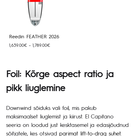
Reedin FEATHER 2026
Hinnavahemik:
1,639.00
€
–
1,789.00
€
1,639.00€
kuni
1,789.00€
Foil: Kõrge aspect ratio ja
pikk liuglemine
Downwind sõiduks vali foil, mis pakub
maksimaalset liuglemist ja kiirust. El Capitano
seeria on loodud just kesktasemel ja edasijõudnud
sõitjatele, kes otsivad
parimat lift-to-drag suhet
.