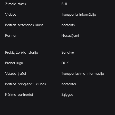
Zīmola stāsts
BUJ
Videos
Transporta informācija
Baltijas sērfošanas klubs
Kontakts
Partneri
Nosacījumi
Prekių ženklo istorija
Senatvė
Brändi lugu
DUK
Vaizdo įrašai
Transportavimo informacija
Baltijos banglenčių klubas
Kontaktai
Kūrimo partneriai
Sąlygos