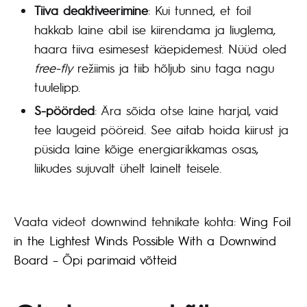
Tiiva deaktiveerimine
: Kui tunned, et foil
hakkab laine abil ise kiirendama ja liuglema,
haara tiiva esimesest käepidemest. Nüüd oled
free-fly
režiimis ja tiib hõljub sinu taga nagu
tuulelipp.
S-pöörded
: Ära sõida otse laine harjal, vaid
tee laugeid pööreid. See aitab hoida kiirust ja
püsida laine kõige energiarikkamas osas,
liikudes sujuvalt ühelt lainelt teisele.
Vaata videot downwind tehnikate kohta:
Wing Foil
in the Lightest Winds Possible With a Downwind
Board – Õpi parimaid võtteid