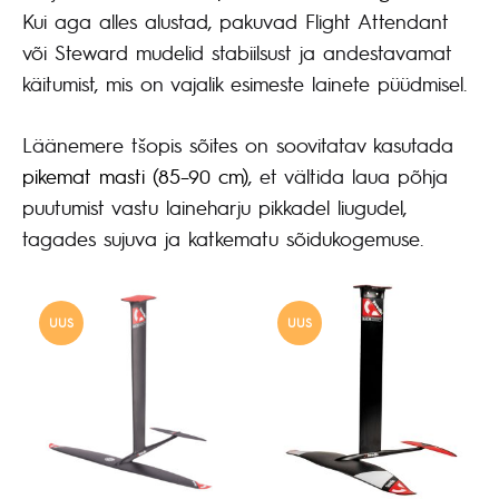
Kui aga alles alustad, pakuvad Flight Attendant
või Steward mudelid stabiilsust ja andestavamat
käitumist, mis on vajalik esimeste lainete püüdmisel.
Läänemere tšopis sõites on soovitatav kasutada
pikemat masti (85–90 cm)
, et vältida laua põhja
puutumist vastu laineharju pikkadel liugudel,
tagades sujuva ja katkematu sõidukogemuse.
UUS
UUS