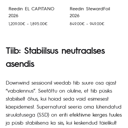
Reedin EL CAPITANO
Reedin StewardFoil
2026
2026
Hinnavahemik:
Hinnavahemik
1,209.00
€
–
1,895.00
€
849.00
€
–
949.00
€
1,209.00€
849.00€
kuni
kuni
1,895.00€
949.00€
Tiib: Stabiilsus neutraalses
asendis
Downwind sessioonil veedab tiib suure osa ajast
“vabalennus”. Seetõttu on oluline, et tiib püsiks
stabiilselt õhus, kui hoiad seda vaid esimesest
käepidemest. Supernatural seeria oma lühendatud
siruulatusega (SSD) on
eriti efektiivne kerges tuules
ja püsib stabiilsena ka siis, kui keskendud täielikult