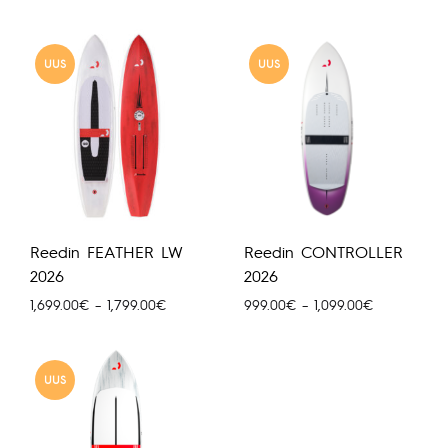
UUS
UUS
Reedin FEATHER LW
Reedin CONTROLLER
2026
2026
Hinnavahemik:
Hinnavahemi
1,699.00
€
–
1,799.00
€
999.00
€
–
1,099.00
€
1,699.00€
999.00€
kuni
kuni
1,799.00€
1,099.00€
UUS