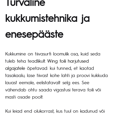
Turvaline
kukkumistehnika ja
enesepääste
Kukkumine on tiivasurfi loomulik osa, kuid seda
tuleb teha teadlikult.
Wing foili harjutused
algajatele
õpetavad: kui tunned, et kaotad
tasakaalu, lase tiivast kohe lahti ja proovi kukkuda
lauast eemale, eelistatavalt selg ees. See
vähendab ohtu saada vigastusi terava foili või
masti osade poolt.
Kui leiad end olukorrast, kus tuul on kadunud või