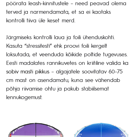
pöörata leash-kinnitustele – need peavad olema
terved ja narmendamata, et sa ei kaotaks
kontrolli tiiva üle keset merd.
Järgmiseks kontrolli laua ja foili ühenduskohti.
Kasuta “stressitesti” ehk proovi foili kergelt
loksutada, et veenduda kõikide poltide tugevuses.
Eesti madalates rannikuvetes on kriitiline valida ka
sobiv masti pikkus
– algajatele soovitatav 60–75
cm mast on asendamatu, kuna see vähendab
põhja riivamise ohtu ja pakub stabiilsemat
lennukogemust.