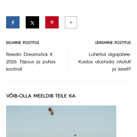
EELMINE POSTITUS
JÄRGMINE POSTITUS
Postituse
Reedin Dreamstick X
Lohefoil algajatele:
2026: Täpsus ja puhas
Kuidas alustada ohutult
navigeerimine
kontroll
ja kiirelt?
VÕIB-OLLA MEELDIB TEILE KA