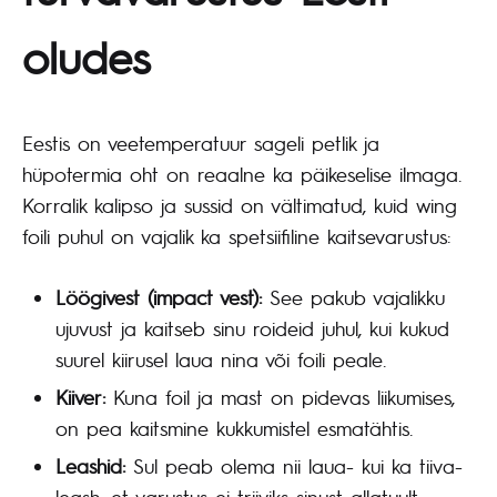
oludes
Eestis on veetemperatuur sageli petlik ja
hüpotermia oht on reaalne ka päikeselise ilmaga.
Korralik kalipso ja sussid on vältimatud, kuid wing
foili puhul on vajalik ka spetsiifiline kaitsevarustus:
Löögivest (impact vest):
See pakub vajalikku
ujuvust ja kaitseb sinu roideid juhul, kui kukud
suurel kiirusel laua nina või foili peale.
Kiiver:
Kuna foil ja mast on pidevas liikumises,
on pea kaitsmine kukkumistel esmatähtis.
Leashid:
Sul peab olema nii laua- kui ka tiiva-
leash, et varustus ei triiviks sinust allatuult