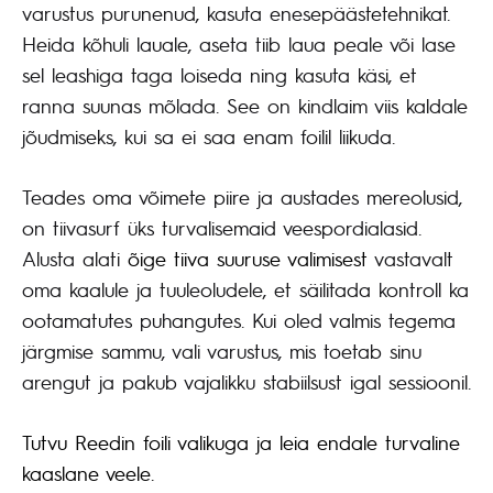
varustus purunenud, kasuta enesepäästetehnikat.
Heida kõhuli lauale, aseta tiib laua peale või lase
sel leashiga taga loiseda ning kasuta käsi, et
ranna suunas mõlada. See on kindlaim viis kaldale
jõudmiseks, kui sa ei saa enam foilil liikuda.
Teades oma võimete piire ja austades mereolusid,
on tiivasurf üks turvalisemaid veespordialasid.
Alusta alati
õige tiiva suuruse valimisest
vastavalt
oma kaalule ja tuuleoludele, et säilitada kontroll ka
ootamatutes puhangutes. Kui oled valmis tegema
järgmise sammu, vali varustus, mis toetab sinu
arengut ja pakub vajalikku stabiilsust igal sessioonil.
Tutvu Reedin foili valikuga ja leia endale turvaline
kaaslane veele.