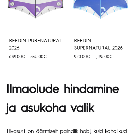
REEDIN PURENATURAL
REEDIN
2026
SUPERNATURAL 2026
Hinnavahemik:
Hinnavahemi
689.00
€
–
845.00
€
920.00
€
–
1,195.00
€
689.00€
920.00€
kuni
kuni
845.00€
1,195.00€
Ilmaolude hindamine
ja asukoha valik
Tiivasurf on äärmiselt paindlik hobi, kuid
kohalikud