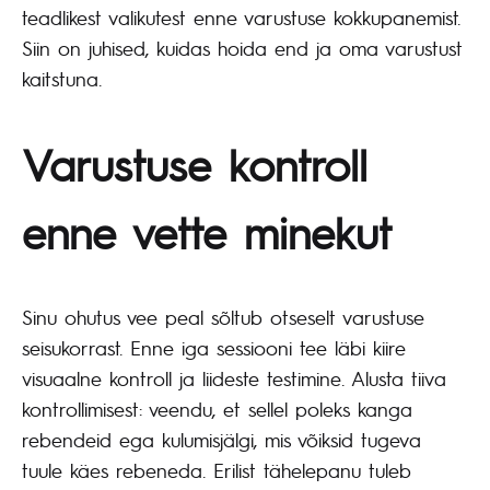
teadlikest valikutest enne varustuse kokkupanemist.
Siin on juhised, kuidas hoida end ja oma varustust
kaitstuna.
Varustuse kontroll
enne vette minekut
Sinu ohutus vee peal sõltub otseselt varustuse
seisukorrast. Enne iga sessiooni tee läbi kiire
visuaalne kontroll ja liideste testimine. Alusta tiiva
kontrollimisest: veendu, et sellel poleks kanga
rebendeid ega kulumisjälgi, mis võiksid tugeva
tuule käes rebeneda. Erilist tähelepanu tuleb