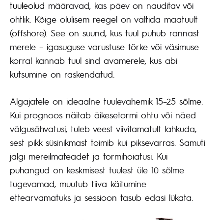
tuuleolud
määravad, kas päev on nauditav või
ohtlik. Kõige olulisem reegel on vältida maatuult
(offshore). See on suund, kus tuul puhub rannast
merele – igasuguse varustuse tõrke või väsimuse
korral kannab tuul sind avamerele, kus abi
kutsumine on raskendatud.
Algajatele on ideaalne tuulevahemik 15–25 sõlme.
Kui prognoos näitab äikesetormi ohtu või näed
välgusähvatusi, tuleb veest viivitamatult lahkuda,
sest pikk süsinikmast toimib kui piksevarras. Samuti
jälgi mereilmateadet ja tormihoiatusi. Kui
puhangud on keskmisest tuulest üle 10 sõlme
tugevamad, muutub tiiva käitumine
ettearvamatuks ja sessioon tasub edasi lükata.