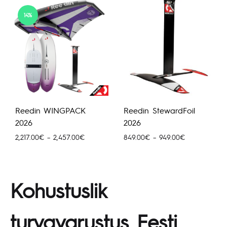
14%
Reedin WINGPACK
Reedin StewardFoil
2026
2026
Hinnavahemik:
Hinnavahemik
2,217.00
€
–
2,457.00
€
849.00
€
–
949.00
€
2,217.00€
849.00€
kuni
kuni
2,457.00€
949.00€
Kohustuslik
turvavarustus Eesti