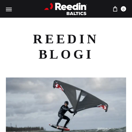
Ostu
0
REEDIN
BLOGI