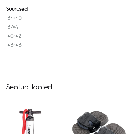
Suurused
134×40
137×41
140×42
143×43
Seotud tooted