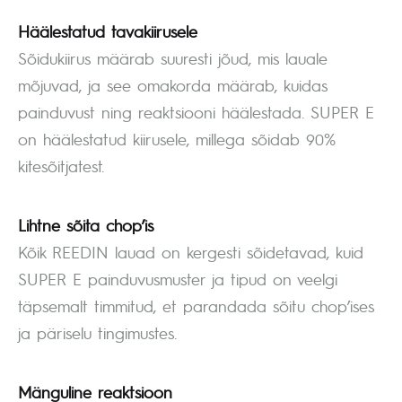
Häälestatud tavakiirusele
Sõidukiirus määrab suuresti jõud, mis lauale
mõjuvad, ja see omakorda määrab, kuidas
painduvust ning reaktsiooni häälestada. SUPER E
on häälestatud kiirusele, millega sõidab 90%
kitesõitjatest.
Lihtne sõita chop’is
Kõik REEDIN lauad on kergesti sõidetavad, kuid
SUPER E painduvusmuster ja tipud on veelgi
täpsemalt timmitud, et parandada sõitu chop’ises
ja päriselu tingimustes.
Mänguline reaktsioon