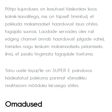
Põhja kujunduses on kasutusel täiskonkav koos
kolmik-kanalitega, mis on täpselt timmitud, et
pakkuda maksimaalset haarduvust laua otstes
tagajala suunas. Laudade servades olev rail
edging channel annab haarduvust jalgade vahel,
toimides nagu keskuim maksimaalseks pidamiseks
ilma, et peaks tingimata tagajalale toetuma.
Tänu uuele layup’ile on SUPER E painduvus
häälestatud pakkuma parimat võimalikku
reaktsiooni mõõduka kiirusega sõites.
Omadused