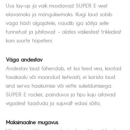
Uus lay-up ja vaik muudavad SUPER E veel
elavamaks ja mängulisemaks. Kuigi laud sobib
väga hästi algajatele, naudib iga sõitja selle
tunnetust ja juhitavust – alates väikestest trikkidest
kuni suurte hüpeteni.
Väga andestav
Andestav laud tähendab, et kui teed vea, kaotad
tasakaalu või maandud kehvasti, ei karista laud
sind serva haakumise või vette sukeldumisega.
SUPER E rocker, painduvus ja tipu kuju aitavad
vigadest taastuda ja sujuvalt edasi sõita.
Maksimaalne mugavus