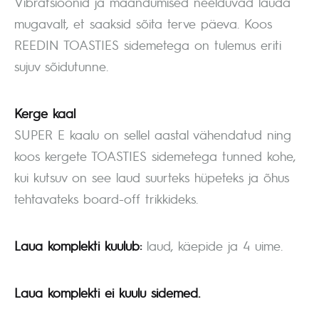
Vibratsioonid ja maandumised neelduvad lauda
mugavalt, et saaksid sõita terve päeva. Koos
REEDIN TOASTIES sidemetega on tulemus eriti
sujuv sõidutunne.
Kerge kaal
SUPER E kaalu on sellel aastal vähendatud ning
koos kergete TOASTIES sidemetega tunned kohe,
kui kutsuv on see laud suurteks hüpeteks ja õhus
tehtavateks board-off trikkideks.
Laua komplekti kuulub:
laud, käepide ja 4 uime.
Laua komplekti ei kuulu sidemed.