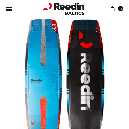
Ostu
0