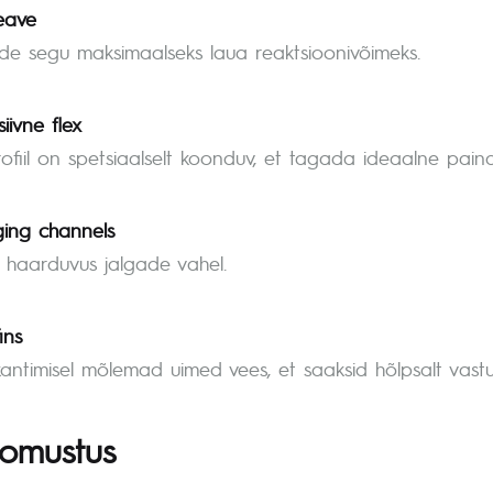
eave
ide segu maksimaalseks laua reaktsioonivõimeks.
iivne flex
ofiil on spetsiaalselt koonduv, et tagada ideaalne pain
ging channels
 haarduvus jalgade vahel.
ins
antimisel mõlemad uimed vees, et saaksid hõlpsalt vastut
oomustus