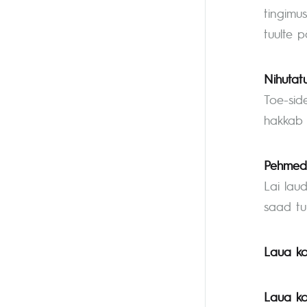
tingimu
tuulte 
Nihutat
Toe-sid
hakkab 
Pehmed
Lai lau
saad tu
Laua ko
Laua ko