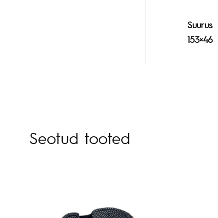
Suurus
153×46
Seotud tooted