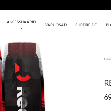
AKSESSUAARID
VARUOSAD
SURFIREISID
BL
Esileh
R
6