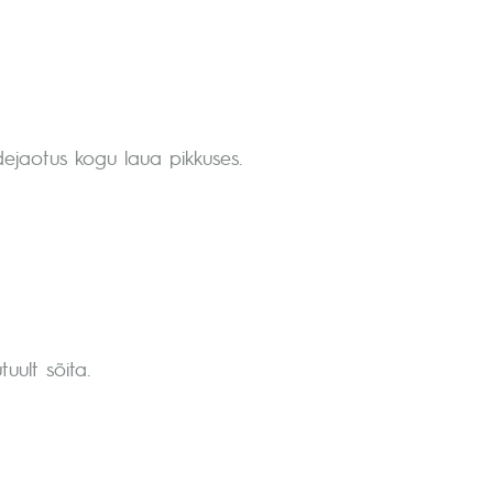
dejaotus kogu laua pikkuses.
uult sõita.