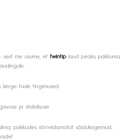
 sest me usume, et
twintip
laud peaks pakkuma
naudingule.
s kerge tuule tingimused.
vuse ja stabiilsuse.
ilma, pakkudes võrreldamatut sõidukogemust,
adel.