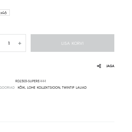
3x46
gus
LISA KORVI
JAGA
RD2303-SUPERE-1-1-1
EGOORIAD
KÕIK
,
LOHE KOLLEKTSIOON
,
TWINTIP LAUAD