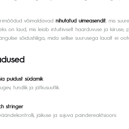
rimõõdud võimaldavad
nihutatud uimeasendit
, mis suur
ks on laud, mis leiab intuitiivselt haarduvuse ja kiiruse
ngulise sõidustiiliga, mida sellise suurusega laualt ei oot
dused
ia puidust südamik
ugev, tundlik ja jätkusuutlik.
h stringer
äändekontrolli, jäikuse ja sujuva paindereaktsiooni.