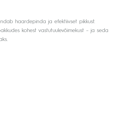
endab haardepinda ja efektiivset pikkust.
, pakkudes kohest vastutuulevõimekust – ja seda
aks.