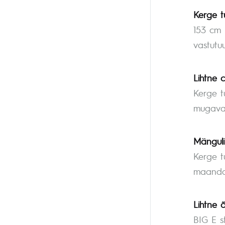
Kerge tu
153 cm 
vastutuu
Lihtne 
Kerge t
mugavalt
Mänguli
Kerge t
maandad
Lihtne 
BIG E s