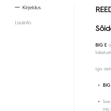
Kirjeldus
REED
Lisainfo
Sõid
BIG E
on
takistus
Iga deta
BIG
See 
mis