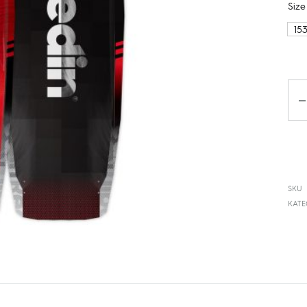
Size
15
Ko
SKU
KAT