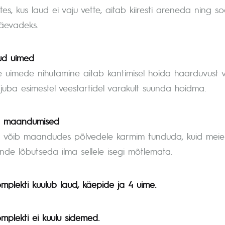
stes, kus laud ei vaju vette, aitab kiiresti areneda ning
päevadeks.
ud uimed
e uimede nihutamine aitab kantimisel hoida haarduvust vee
juba esimestel veestartidel varakult suunda hoidma.
 maandumised
d võib maandudes põlvedele karmim tunduda, kuid meie h
nde lõbutseda ilma sellele isegi mõtlemata.
mplekti kuulub laud, käepide ja 4 uime.
mplekti ei kuulu sidemed.