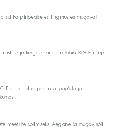
 sul ka piiripealsetes tingimustes mugavalt
mustrile ja kergele rockerile läbib BIG E choppi
IG E-d on lihtne pöörata, pop’ida ja
kumast.
ste meetrite sõitmiseks. Aeglane ja mugav sõit