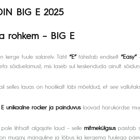
IN BIG E 2025
a rohkem – BIG E
 kerge tuule salarelv. Täht
“E”
tähistab endiselt
“Easy”
–
teta sõiduelamust, mis laseb sul keskenduda ainult sõidu
il selles lauas on hoolikalt läbi mõeldud, et see vallutak
 E unikaalne rocker ja painduvus
loovad harukordse muga
pole lihtsalt algajate laud – selle
mitmekülgsus
paistab s
 on mugav, mänguline ja lõbus ka kergema tuulega päev