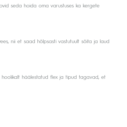
 soovid seda hoida oma varustuses ka kergete
s, nii et saad hõlpsasti vastutuult sõita ja laud
oolikalt häälestatud flex ja tipud tagavad, et