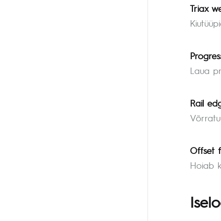
Triax w
Kiutüüp
Progress
Laua pr
Rail ed
Võrratu
Offset f
Hoiab k
Isel