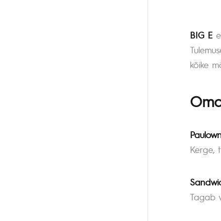
BIG E
e
Tulemuse
kõike mä
Oma
Paulown
Ker­ge, t
Sandwic
Tagab v