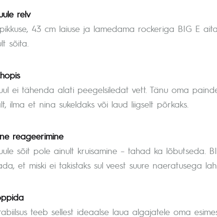
ule relv
pikkuse, 43 cm laiuse ja lamedama rockeriga BIG E aitab
lt sõita.
chopis
uul ei tähenda alati peegelsiledat vett. Tänu oma painde
, ilma et nina sukeldaks või laud liigselt põrkaks.
ne reageerimine
uule sõit pole ainult kruisamine – tahad ka lõbutseda. B
a, et miski ei takistaks sul veest suure naeratusega lah
õppida
tabiilsus teeb sellest ideaalse laua algajatele oma esime