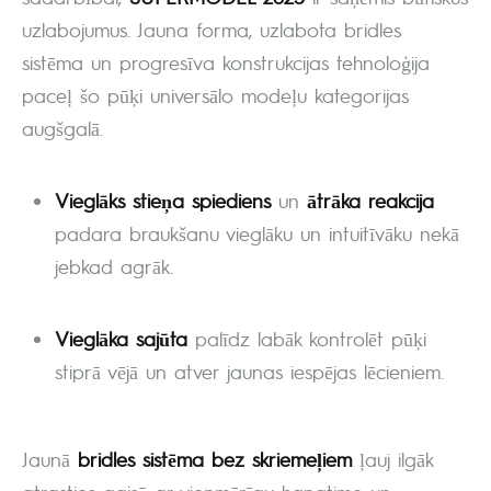
uzlabojumus. Jauna forma, uzlabota bridles
sistēma un progresīva konstrukcijas tehnoloģija
paceļ šo pūķi universālo modeļu kategorijas
augšgalā.
Vieglāks stieņa spiediens
un
ātrāka reakcija
padara braukšanu vieglāku un intuitīvāku nekā
jebkad agrāk.
Vieglāka sajūta
palīdz labāk kontrolēt pūķi
stiprā vējā un atver jaunas iespējas lēcieniem.
Jaunā
bridles sistēma bez skriemeļiem
ļauj ilgāk