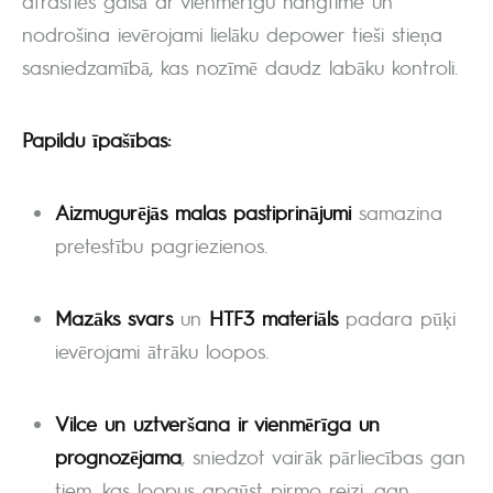
atrasties gaisā ar vienmērīgu hangtime un
nodrošina ievērojami lielāku depower tieši stieņa
sasniedzamībā, kas nozīmē daudz labāku kontroli.
Papildu īpašības:
Aizmugurējās malas pastiprinājumi
samazina
pretestību pagriezienos.
Mazāks svars
un
HTF3 materiāls
padara pūķi
ievērojami ātrāku loopos.
Vilce un uztveršana ir vienmērīga un
prognozējama
, sniedzot vairāk pārliecības gan
tiem, kas loopus apgūst pirmo reizi, gan