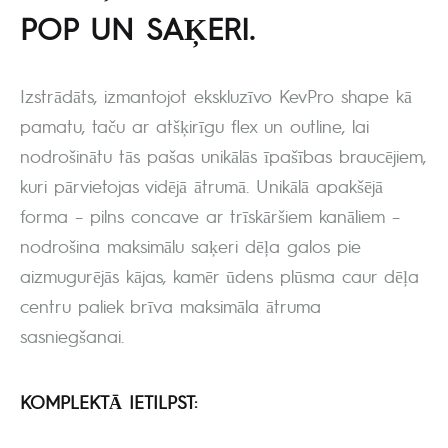
POP UN SAĶERI.
Izstrādāts, izmantojot ekskluzīvo KevPro shape kā
pamatu, taču ar atšķirīgu flex un outline, lai
nodrošinātu tās pašas unikālās īpašības braucējiem,
kuri pārvietojas vidējā ātrumā. Unikālā apakšējā
forma – pilns concave ar trīskāršiem kanāliem –
nodrošina maksimālu saķeri dēļa galos pie
aizmugurējās kājas, kamēr ūdens plūsma caur dēļa
centru paliek brīva maksimāla ātruma
sasniegšanai.
KOMPLEKTĀ IETILPST: