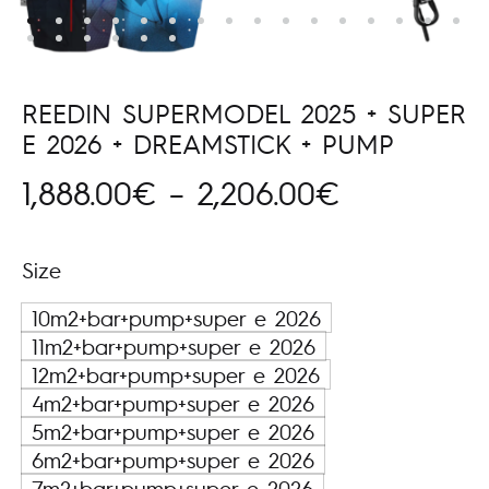
REEDIN SUPERMODEL 2025 + SUPER
E 2026 + DREAMSTICK + PUMP
Price
1,888.00
€
–
2,206.00
€
range:
Size
1,888.00€
10m2+bar+pump+super e 2026
through
11m2+bar+pump+super e 2026
12m2+bar+pump+super e 2026
2,206.00€
4m2+bar+pump+super e 2026
5m2+bar+pump+super e 2026
6m2+bar+pump+super e 2026
7m2+bar+pump+super e 2026