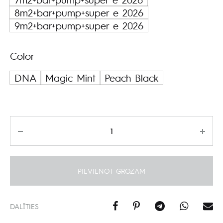
8m2+bar+pump+super e 2026
9m2+bar+pump+super e 2026
Color
DNA
Magic Mint
Peach Black
Daudzums
PIEVIENOT GROZAM
DALĪTIES