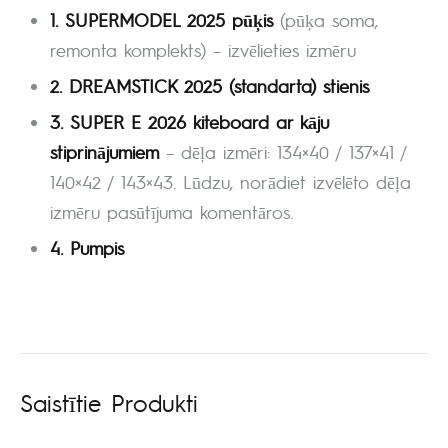
1. SUPERMODEL 2025 pūķis
(pūķa soma,
remonta komplekts) – izvēlieties izmēru
2. DREAMSTICK 2025 (standarta) stienis
3. SUPER E 2026 kiteboard ar kāju
stiprinājumiem
– dēļa izmēri: 134×40 / 137×41 /
140×42 / 143×43. Lūdzu, norādiet izvēlēto dēļa
izmēru pasūtījuma komentāros.
4. Pumpis
Saistītie Produkti