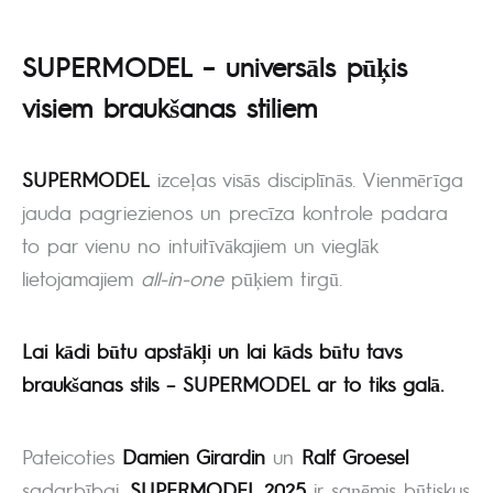
SUPERMODEL – universāls pūķis
visiem braukšanas stiliem
SUPERMODEL
izceļas visās disciplīnās. Vienmērīga
jauda pagriezienos un precīza kontrole padara
to par vienu no intuitīvākajiem un vieglāk
lietojamajiem
all-in-one
pūķiem tirgū.
Lai kādi būtu apstākļi un lai kāds būtu tavs
braukšanas stils – SUPERMODEL ar to tiks galā.
Pateicoties
Damien Girardin
un
Ralf Groesel
sadarbībai,
SUPERMODEL 2025
ir saņēmis būtiskus