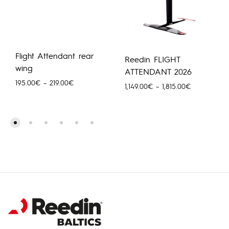
Flight Attendant rear
Reedin FLIGHT
wing
ATTENDANT 2026
Price
195.00
€
–
219.00
€
Price
1,149.00
€
–
1,815.00
€
range:
range:
195.00€
1,149.00€
through
through
219.00€
1,815.00€