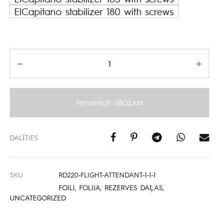
ElCapitano stabilizer 180 with screws
Daudzums
PIEVIENOT GROZAM
DALĪTIES
SKU
RD220-FLIGHT-ATTENDANT-1-1-1
FOILI
,
FOLIJA
,
REZERVES DAĻAS
,
UNCATEGORIZED