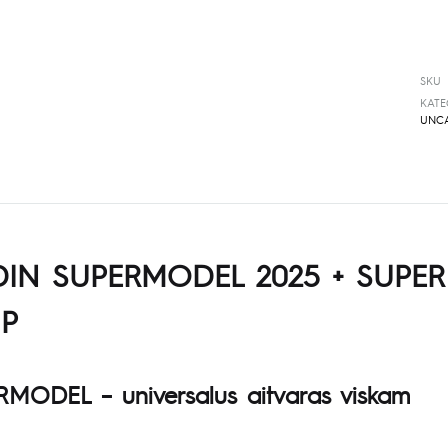
SKU
KATE
UNCA
DIN SUPERMODEL 2025 + SUPER 
P
MODEL – universalus aitvaras viskam