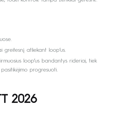
uose.
greitesnį atliekant loop’us.
pirmuosius loop’us bandantys rideriai, tiek
 pasitikėjimo progresuoti.
TT 2026