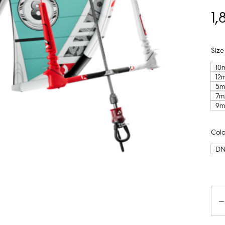
1,
Size
10
12
5m
7m
9m
Colo
D
Kiek