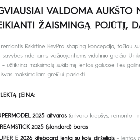
GVIAUSIAI VALDOMA AUKŠTO 
EIKIANTI ŽAISMINGĄ POJŪTĮ, D
remiantis išskirtine KevPro shaping koncepcija, tačiau su ki
s savybes rideriams, važiuojantiems vidutiniu greičiu. Un
s – užtikrina maksimalų sukibimą lentos galuose ties gali
laisvas maksimaliam greičiui pasiekti.
LEKTĄ ĮEINA:
SUPERMODEL 2025 aitvaras
(aitvaro krepšys, remonto rink
DREAMSTICK 2025 (standard) baras
UPER E 2026 kiteboard lenta su kojų dirželiais
– lentos d