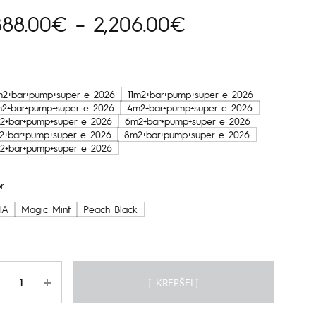
Price
888.00
€
–
2,206.00
€
range:
1,888.00€
m2+bar+pump+super e 2026
11m2+bar+pump+super e 2026
m2+bar+pump+super e 2026
4m2+bar+pump+super e 2026
through
2+bar+pump+super e 2026
6m2+bar+pump+super e 2026
2+bar+pump+super e 2026
8m2+bar+pump+super e 2026
2,206.00€
2+bar+pump+super e 2026
r
NA
Magic Mint
Peach Black
is
Į KREPŠELĮ