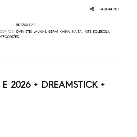
PASIDALINTI
RD2300-1-2-1
GORIJOS
DVIVIETIS LAUKAS
,
GERAI KAINA
,
KAITAI
,
KITE KOLEKCIJA
,
TEGORIZED
E 2026 + DREAMSTICK +