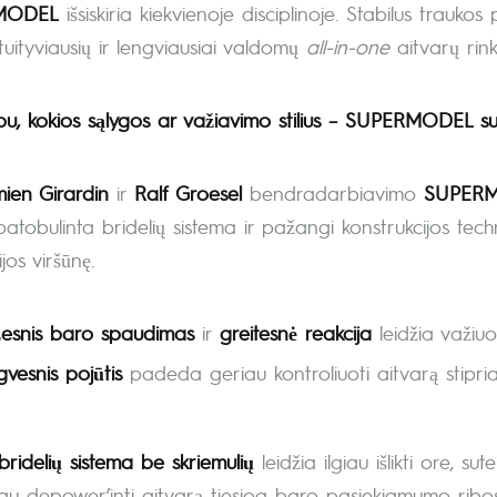
MODEL
išsiskiria kiekvienoje disciplinoje. Stabilus traukos
tuityviausių ir lengviausiai valdomų
all-in-one
aitvarų rink
u, kokios sąlygos ar važiavimo stilius – SUPERMODEL su 
ien Girardin
ir
Ralf Groesel
bendradarbiavimo
SUPERM
atobulinta bridelių sistema ir pažangi konstrukcijos techno
jos viršūnę.
esnis baro spaudimas
ir
greitesnė reakcija
leidžia važiuo
vesnis pojūtis
padeda geriau kontroliuoti aitvarą stipria
bridelių sistema be skriemulių
leidžia ilgiau išlikti ore, s
iau depower’inti aitvarą tiesiog baro pasiekiamumo ribos