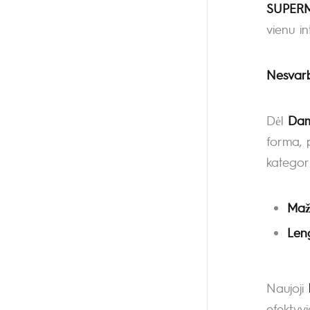
SUPER
vienu in
Nesvarb
Dėl
Dam
forma, p
kategori
Maž
Leng
Naujoji
efektyv