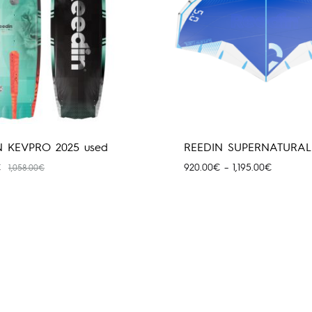
N KEVPRO 2025 used
REEDIN SUPERNATURAL
Price
€
920.00
€
–
1,195.00
€
1,058.00
€
range:
920.00€
through
1,195.00€