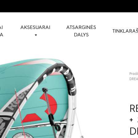
I
AKSESUARAI
ATSARGINĖS
TINKLARAŠ
NA
DALYS
Pradž
DREA
R
+
D