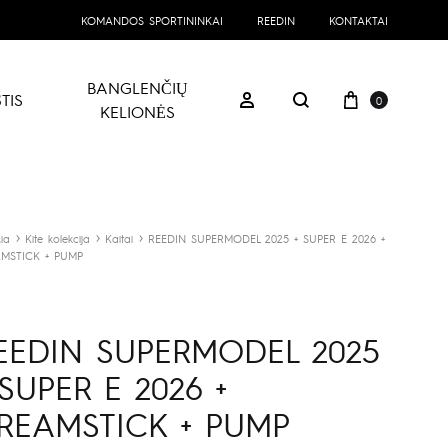
KOMANDOS SPORTININKAI
REEDIN
KONTAKTAI
BANGLENČIŲ
Prekių kre
Prisijungti
TIS
0
Paieška
KELIONĖS
ia
Kite kolekcija
Kaitai
REEDIN SUPERMODEL 2025 + SUPER E 2026 +
MSTICK + PUMP
EEDIN SUPERMODEL 2025
 SUPER E 2026 +
REAMSTICK + PUMP