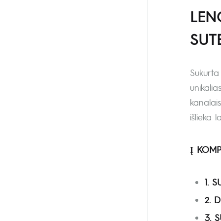
LEN
SUT
Sukurta 
unikalia
kanalai
išlieka 
Į KOMP
1. 
2. 
3. S