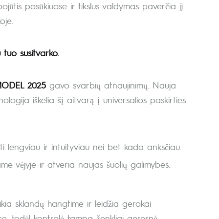
 pojūtis posūkiuose ir tikslus valdymas paverčia jį
oje.
tuo susitvarko.
ODEL 2025
gavo svarbių atnaujinimų. Nauja
logija iškelia šį aitvarą į universalios paskirties
ti lengviau ir intuityviau nei bet kada anksčiau.
me vėjyje ir atveria naujas šuolių galimybes.
uteikia sklandų hangtime ir leidžia gerokai
e, todėl kontrolė tampa ženkliai geresnė.