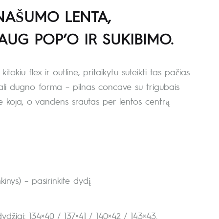
NAŠUMO LENTA,
AUG POP’O IR SUKIBIMO.
tokiu flex ir outline, pritaikytu suteikti tas pačias
ikali dugno forma – pilnas concave su trigubais
ne koja, o vandens srautas per lentos centrą
inys) – pasirinkite dydį
ydžiai: 134×40 / 137×41 / 140×42 / 143×43.