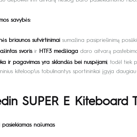
mos savybės:
nės briaunos sutvirtinimai
sumažina pasipriešinimą posūki
žintas svoris
ir
HTF3 medžiaga
daro aitvarą pastebimai 
uka ir pagavimas yra sklandūs bei nuspėjami
, todėl tiek 
ninius kiteloop’us tobulinantys sportininkai įgyja daugiau
din SUPER E Kiteboard 
 pasiekiamas našumas