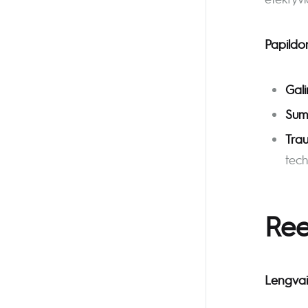
Papildo
Gali
Suma
Tra
tech
Ree
Lengvai