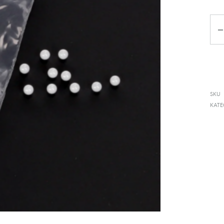
Da
SKU
KATE