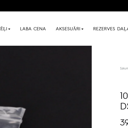
ĒĻI
LABA CENA
AKSESUĀRI
REZERVES DAĻ
Sāku
1
D
39