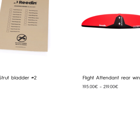
Strut bladder #2
Flight Attendant rear wi
Price
195.00
€
–
219.00
€
range:
195.00€
through
219.00€