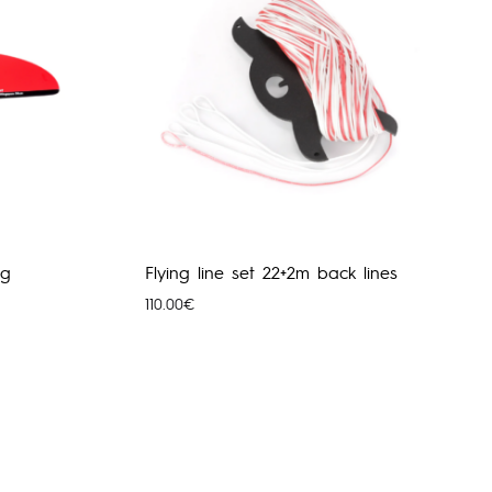
ng
Flying line set 22+2m back lines
110.00
€