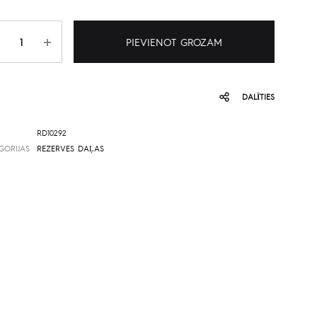
udzums
PIEVIENOT GROZAM
DALĪTIES
RD10292
GORIJAS
REZERVES DAĻAS