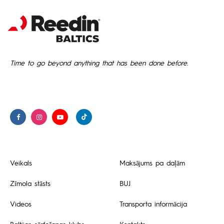
Time to go beyond anything that has been done before.
Veikals
Maksājums pa daļām
Zīmola stāsts
BUJ
Videos
Transporta informācija
Baltijas sērfošanas klubs
Kontakts