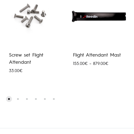
Screw set Flight
Flight Attendant Mast
Attendant
Price
155.00
€
–
879.00
€
range:
33.00
€
155.00€
through
879.00€