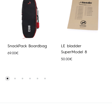
SnackPack Boardbag
LE bladder
SuperModel 8
69.00
€
50.00
€