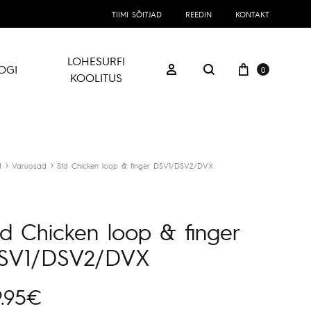
TIIMI SÕITJAD
REEDIN
KONTAKT
LOHESURFI
Ostukorv
Logi sisse
OGI
0
Otsing
KOOLITUS
t
Varuosad
Std Chicken loop & finger DSV1/DSV2/DVX
td Chicken loop & finger
SV1/DSV2/DVX
.95
€