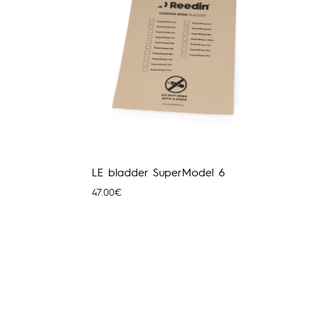
LE bladder SuperModel 6
47.00
€