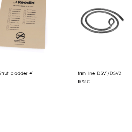
Strut bladder #1
trim line DSV1/DSV2
15.95
€