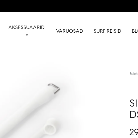
AKSESSUAARID
VARUOSAD
SURFIREISID
BL
Esileh
S
D
29