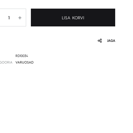
gus
LISA KORVI
JAGA
RD10034
GOORIA
VARUOSAD