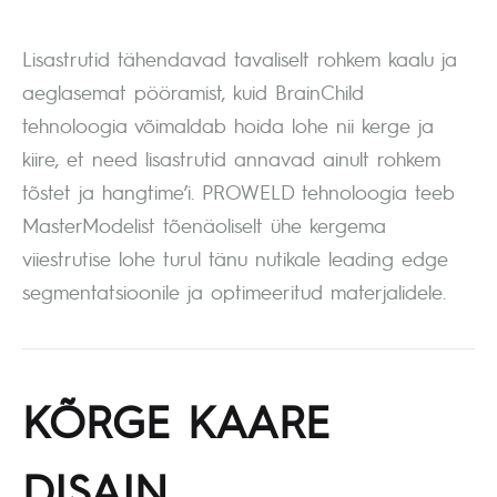
Lisastrutid tähendavad tavaliselt rohkem kaalu ja
aeglasemat pööramist, kuid BrainChild
tehnoloogia võimaldab hoida lohe nii kerge ja
kiire, et need lisastrutid annavad ainult rohkem
tõstet ja hangtime’i. PROWELD tehnoloogia teeb
MasterModelist tõenäoliselt ühe kergema
viiestrutise lohe turul tänu nutikale leading edge
segmentatsioonile ja optimeeritud materjalidele.
KÕRGE KAARE
DISAIN