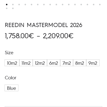
REEDIN MASTERMODEL 2026
Hinnavahe
1,758.00
€
–
2,209.00
€
1,758.00€
Size
kuni
10m2
11m2
12m2
6m2
7m2
8m2
9m2
2,209.00€
Color
Blue