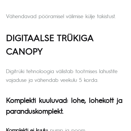
Vähendavad pööramisel välimise külje takistust.
DIGITAALSE TRÜKIGA
CANOPY
Digitrüki tehnoloogia välistab tootmises lahustite
vajaduse ja vähendab veekulu 5 korda.
Komplekti kuuluvad:
lohe, lohekott ja
paranduskomplekt.
Komplekti ei kuulu:
pump ja poom.