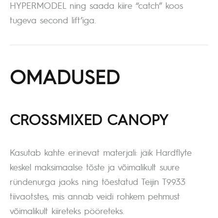
HYPERMODEL ning saada kiire “catch” koos
tugeva second lift’iga.
OMADUSED
CROSSMIXED CANOPY
Kasutab kahte erinevat materjali: jäik Hardflyte
keskel maksimaalse tõste ja võimalikult suure
ründenurga jaoks ning tõestatud Teijin T9933
tiivaotstes, mis annab veidi rohkem pehmust
võimalikult kiireteks pööreteks.