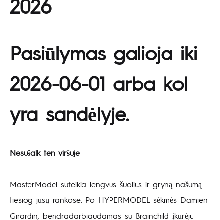
2026
Pasiūlymas galioja iki
2026-06-01 arba kol
yra sandėlyje.
Nesušalk ten viršuje
MasterModel suteikia lengvus šuolius ir gryną našumą
tiesiog jūsų rankose. Po HYPERMODEL sėkmės Damien
Girardin, bendradarbiaudamas su Brainchild įkūrėju