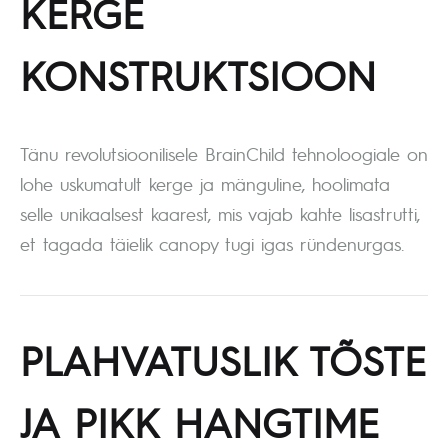
KERGE
KONSTRUKTSIOON
Tänu revolutsioonilisele BrainChild tehnoloogiale on
lohe uskumatult kerge ja mänguline, hoolimata
selle unikaalsest kaarest, mis vajab kahte lisastrutti,
et tagada täielik canopy tugi igas ründenurgas.
PLAHVATUSLIK TÕSTE
JA PIKK HANGTIME