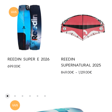
UUS
REEDIN SUPER E 2026
REEDIN
SUPERNATURAL 2025
699.00
€
Hinnavahemi
849.00
€
–
1,129.00
€
849.00€
kuni
1,129.00€
UUS