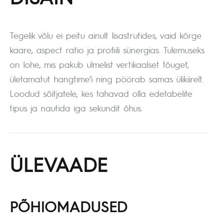
Tegelik võlu ei peitu ainult lisastrutides, vaid kõrge
kaare, aspect ratio ja profiili sünergias. Tulemuseks
on lohe, mis pakub ulmelist vertikaalset tõuget,
ületamatut hangtime’i ning pöörab samas ülikiirelt.
Loodud sõitjatele, kes tahavad olla edetabelite
tipus ja nautida iga sekundit õhus.
ÜLEVAADE
PÕHIOMADUSED