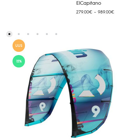
155.00€
ElCapitano
kuni
Hinnavahemik
279.00
€
–
989.00
€
879.00€
279.00€
kuni
989.00€
UUS
15%