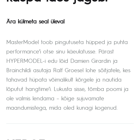
Ära külmeta seal üleval
MasterModel toob pingutuseta hüpped ja puhta
performance’i otse sinu käeulatusse. Pärast
HYPERMODEL-i edu lõid Damien Girardin ja
Brainchildi asutaja Ralf Groesel lohe sõitjatele, kes
tahavad hüpata võimalikult kõrgele ja nautida
lõputut hangtime’i. Lukusta sisse, tõmba poomi ja
ole valmis lendama – kõige sujuvamate
maandumistega, mida oled kunagi kogenud.