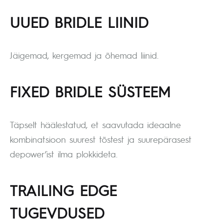
UUED BRIDLE LIINID
Jäigemad, kergemad ja õhemad liinid.
FIXED BRIDLE SÜSTEEM
Täpselt häälestatud, et saavutada ideaalne
kombinatsioon suurest tõstest ja suurepärasest
depower’ist ilma plokkideta.
TRAILING EDGE
TUGEVDUSED