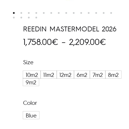
REEDIN MASTERMODEL 2026
Hinna
1,758.00
€
–
2,209.00
€
1,758
Size
kuni
10m2
11m2
12m2
6m2
7m2
8m2
2,209
9m2
Color
Blue