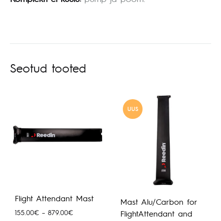
Seotud tooted
UUS
Flight Attendant Mast
Mast Alu/Carbon for
Hinnavahemik:
155.00
€
–
879.00
€
FlightAttendant and