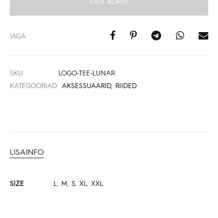
LISA KORVI
JAGA
SKU
LOGO-TEE-LUNAR
KATEGOORIAD
AKSESSUAARID
,
RIIDED
LISAINFO
SIZE
L
,
M
,
S
,
XL
,
XXL