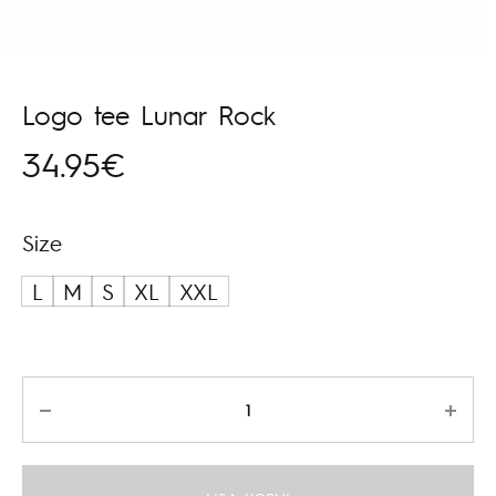
Logo tee Lunar Rock
34.95
€
Size
L
M
S
XL
XXL
Kogus