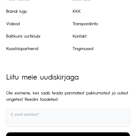
Brändi lugu
KKK
Videod
Transpordiinfo
Baltikumi surfiklubi
Kontakt
Koostööpartnerid
Tingimused
Liitu meie uudiskirjaga
Ole esimene, kes saab teada parimatest pakkumistest ja uutest
vingetest Reedini toodetest.
E-posti aadress*