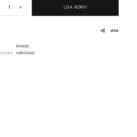
gus
LISA KORVI
JAGA
RD10053
GOORIA
VARUOSAD