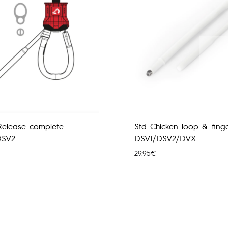
Release complete
Std Chicken loop & fing
DSV2
DSV1/DSV2/DVX
29.95
€