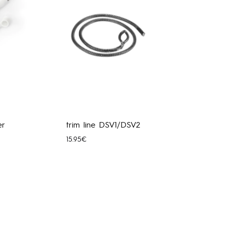
er
trim line DSV1/DSV2
15.95
€