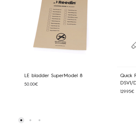
LE bladder SuperModel 8
Quick 
DSV1/
50.00
€
129.95
€