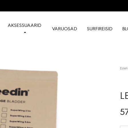
AKSESSUAARID
VARUOSAD
SURFIREISID
BL
Esileh
L
57