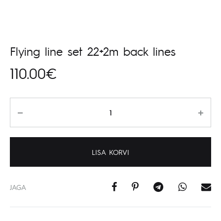
Flying line set 22+2m back lines
110.00
€
Kogus
LISA KORVI
JAGA