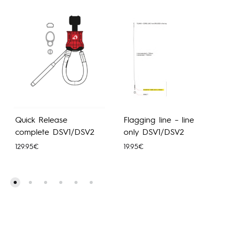
Quick Release
Flagging line – line
complete DSV1/DSV2
only DSV1/DSV2
129.95
€
19.95
€