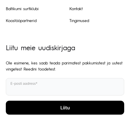
Baltikumi surfiklubi
Kontakt
Koostööpartnerid
Tingimused
Liitu meie uudiskirjaga
Ole esimene, kes saab teada parimatest pakkumistest ja uutest
vingetest Reedini toodetest.
E-posti aadress*