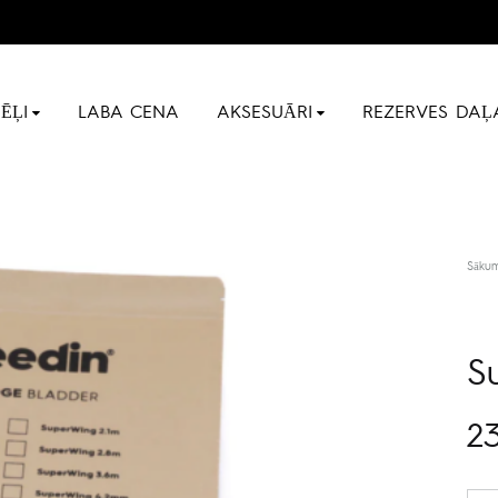
ĒĻI
LABA CENA
AKSESUĀRI
REZERVES DAĻ
Sāku
S
23