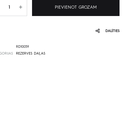
udzums
PIEVIENOT GROZAM
DALĪTIES
RD10059
GORIJAS
REZERVES DAĻAS