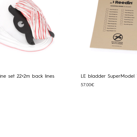
line set 22+2m back lines
LE bladder SuperModel 
57.00
€