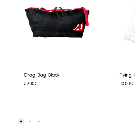
Drag Bag Black
Flying 
59.00
€
110.00
€