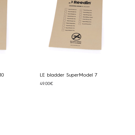
10
LE bladder SuperModel 7
49.00
€