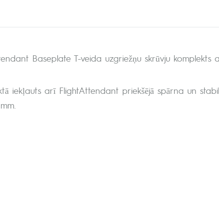
ttendant Baseplate T-veida uzgriežņu skrūvju komplekts a
tā iekļauts arī FlightAttendant priekšējā spārna un stab
 mm.