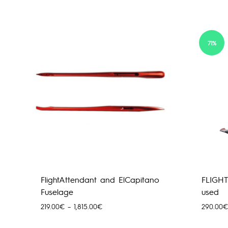
71%
FlightAttendant and ElCapitano
FLIGHT
Fuselage
used
Price
219.00
€
–
1,815.00
€
290.00
€
range:
219.00€