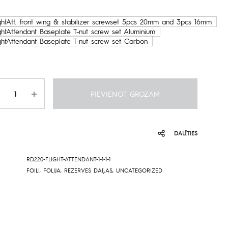
29.95€
ightAtt. front wing & stabilizer screwset 5pcs 20mm and 3pcs 16mm
ghtAttendant Baseplate T-nut screw set Aluminium
through
ightAttendant Baseplate T-nut screw set Carbon
769.00€
udzums
PIEVIENOT GROZAM
DALĪTIES
RD220-FLIGHT-ATTENDANT-1-1-1-1
FOILI
,
FOLIJA
,
REZERVES DAĻAS
,
UNCATEGORIZED