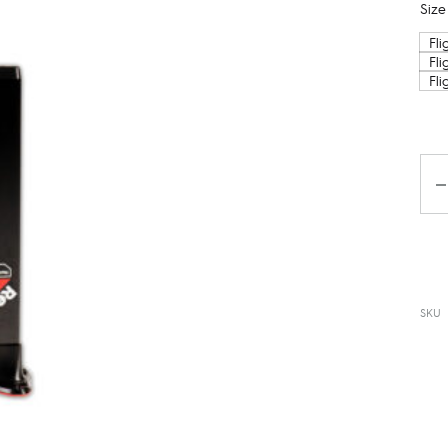
Size
Fl
Fli
Fl
Da
SKU