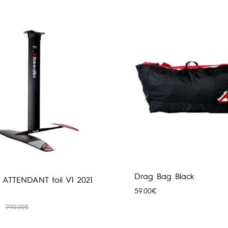
Drag Bag Black
 ATTENDANT foil V1 2021
59.00
€
990.00
€