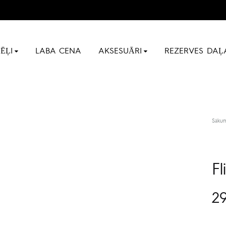
ĒĻI
LABA CENA
AKSESUĀRI
REZERVES DAĻ
Sāku
F
29