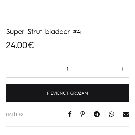
Super Strut bladder #4
24.00
€
Daudzums
PIEVIENOT GROZAM
DALĪTIES