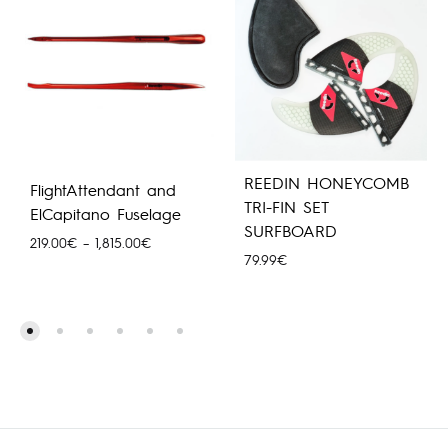
REEDIN HONEYCOMB
FlightAttendant and
TRI-FIN SET
ElCapitano Fuselage
SURFBOARD
Price
219.00
€
–
1,815.00
€
79.99
€
range:
219.00€
through
1,815.00€