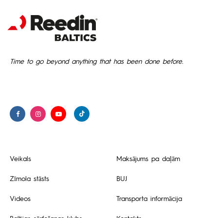
Time to go beyond anything that has been done before.
Veikals
Maksājums pa daļām
Zīmola stāsts
BUJ
Videos
Transporta informācija
Baltijas sērfošanas klubs
Kontakts