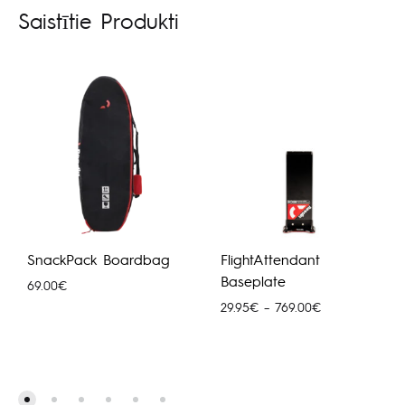
Saistītie Produkti
SnackPack Boardbag
FlightAttendant
Baseplate
69.00
€
Price
29.95
€
–
769.00
€
range:
29.95€
through
769.00€