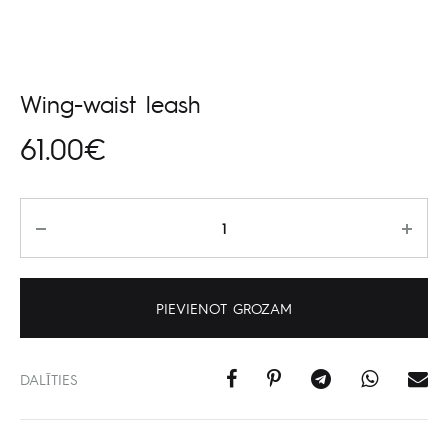
Wing-waist leash
61.00
€
Daudzums
PIEVIENOT GROZAM
DALĪTIES