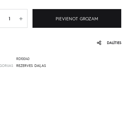
udzums
PIEVIENOT GROZAM
DALĪTIES
RD10040
GORIJAS
REZERVES DAĻAS