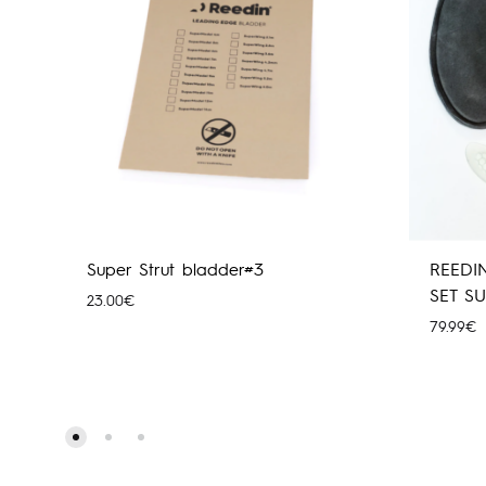
Super Strut bladder#3
REEDI
SET S
23.00
€
79.99
€