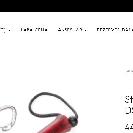
ĒĻI
LABA CENA
AKSESUĀRI
REZERVES DAĻ
Sāku
S
D
4