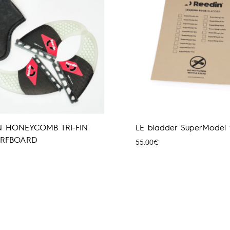
N HONEYCOMB TRI-FIN
LE bladder SuperModel 
URFBOARD
55.00
€