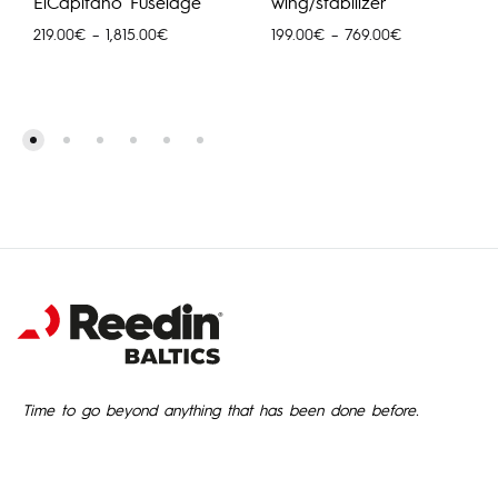
ElCapitano Fuselage
wing/stabilizer
Price
Price
219.00
€
–
1,815.00
€
199.00
€
–
769.00
€
range:
range:
219.00€
199.00€
through
through
1,815.00€
769.00€
Time to go beyond anything that has been done before.