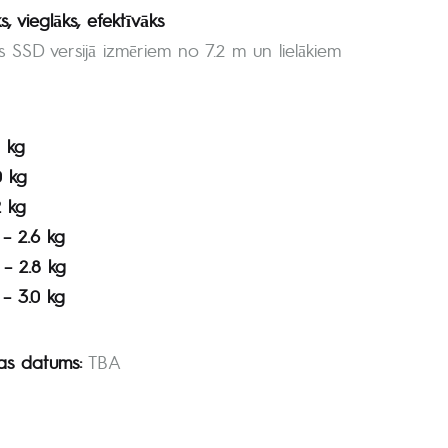
s, vieglāks, efektīvāks
s SSD versijā izmēriem no 7.2 m un lielākiem
8 kg
0 kg
2 kg
 – 2.6 kg
 – 2.8 kg
 – 3.0 kg
nas datums:
TBA