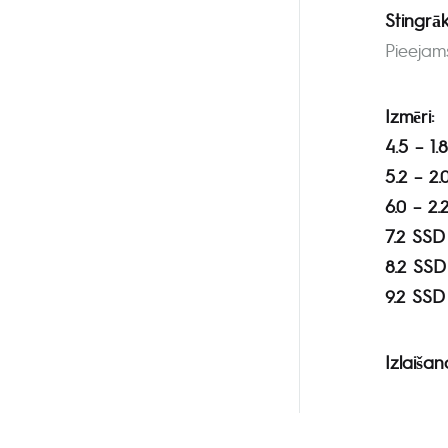
Stingrāk
Pieejam
Izmēri:
4.5 – 1.
5.2 – 2.
6.0 – 2.
7.2 SSD
8.2 SSD
9.2 SSD
Izlaiša