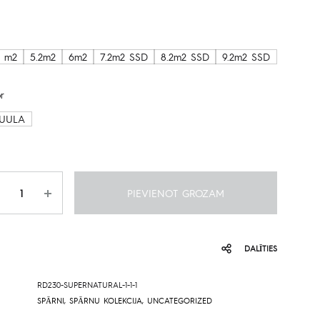
range:
849.00€
5 m2
5.2m2
6m2
7.2m2 SSD
8.2m2 SSD
9.2m2 SSD
through
r
2,529.00€
UULA
udzums
PIEVIENOT GROZAM
DALĪTIES
RD230-SUPERNATURAL-1-1-1
SPĀRNI
,
SPĀRNU KOLEKCIJA
,
UNCATEGORIZED