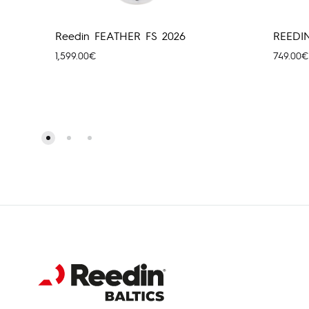
Reedin FEATHER FS 2026
REEDI
1,599.00
€
749.00
€