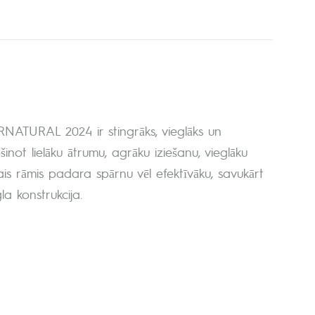
RNATURAL 2024 ir stingrāks, vieglāks un
inot lielāku ātrumu, agrāku iziešanu, vieglāku
kais rāmis padara spārnu vēl efektīvāku, savukārt
la konstrukcija.