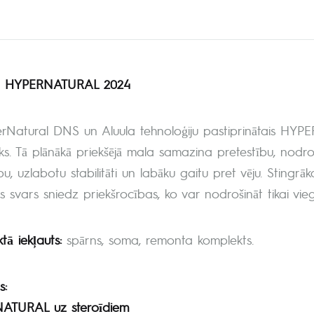
 HYPERNATURAL 2024
rNatural DNS un Aluula tehnoloģiju pastiprinātais HYPE
ks. Tā plānākā priekšējā mala samazina pretestību, nodroš
, uzlabotu stabilitāti un labāku gaitu pret vēju. Stingrā
 svars sniedz priekšrocības, ko var nodrošināt tikai vieg
tā iekļauts:
spārns, soma, remonta komplekts.
s:
ATURAL uz steroīdiem