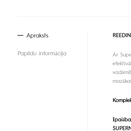
Apraksts
REEDIN
Papildu informācija
Ar Supe
efektīvā
vadāmību
mazākais
Komplek
Īpašība
SUPERN