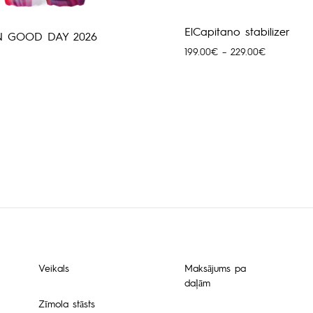
ElCapitano stabilizer
N GOOD DAY 2026
Price
199.00
€
–
229.00
€
range:
199.00€
through
229.00€
Veikals
Maksājums pa
daļām
Zīmola stāsts