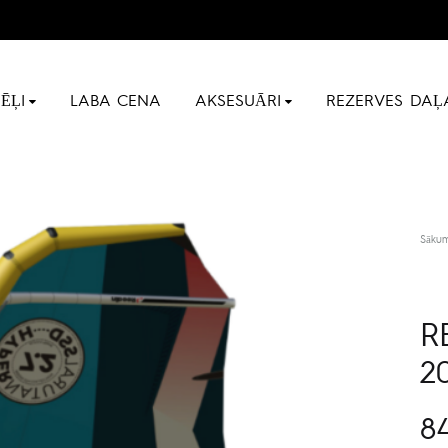
ĒĻI
LABA CENA
AKSESUĀRI
REZERVES DAĻ
Sāku
R
2
8