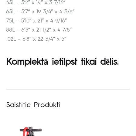
45L – 5’2” x 19” x 3 7/16”
65L – 5’7” x 19 3/4” x 4 3/8”
75L – 5’10” x 21” x 4 9/16”
88L – 6’3” x 21 1/2” x 4 7/8”
102L – 6’8” x 22 3/4” x 5”
Komplektā ietilpst tikai dēlis.
Saistītie Produkti