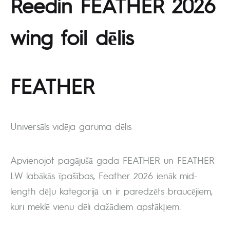
Reedin FEATHER 2026
wing foil dēlis
FEATHER
Universāls vidēja garuma dēlis
Apvienojot pagājušā gada FEATHER un FEATHER
LW labākās īpašības, Feather 2026 ienāk mid-
length dēļu kategorijā un ir paredzēts braucējiem,
kuri meklē vienu dēli dažādiem apstākļiem.