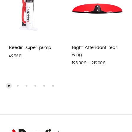
Reedin super pump
Flight Attendant rear
wing
49.95
€
Price
195.00
€
–
219.00
€
range:
195.00€
through
219.00€