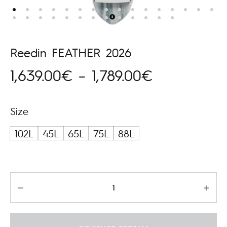
Reedin FEATHER 2026
Price
1,639.00
€
–
1,789.00
€
range:
Size
1,639.00€
102L
45L
65L
75L
88L
through
1,789.00€
Daudzums