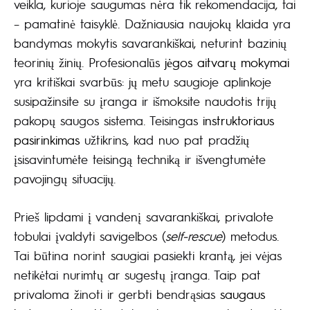
veikla, kurioje saugumas nėra tik rekomendacija, tai
– pamatinė taisyklė. Dažniausia naujokų klaida yra
bandymas mokytis savarankiškai, neturint bazinių
teorinių žinių. Profesionalūs
jėgos aitvarų mokymai
yra kritiškai svarbūs: jų metu saugioje aplinkoje
susipažinsite su įranga ir išmoksite naudotis trijų
pakopų saugos sistema. Teisingas
instruktoriaus
pasirinkimas
užtikrins, kad nuo pat pradžių
įsisavintumėte teisingą techniką ir išvengtumėte
pavojingų situacijų.
Prieš lipdami į vandenį savarankiškai, privalote
tobulai įvaldyti savigelbos (
self-rescue
) metodus.
Tai būtina norint saugiai pasiekti krantą, jei vėjas
netikėtai nurimtų ar sugestų įranga. Taip pat
privaloma žinoti ir gerbti bendrąsias
saugaus