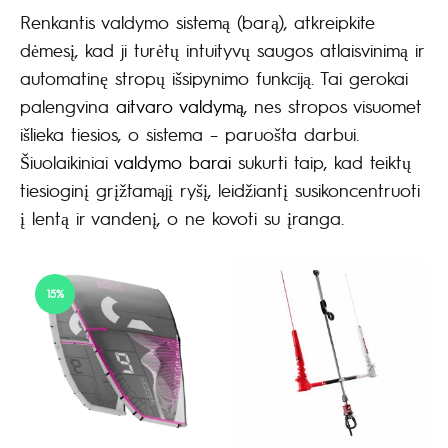
Renkantis valdymo sistemą (barą), atkreipkite
dėmesį, kad ji turėtų intuityvų saugos atlaisvinimą ir
automatinę stropų išsipynimo funkciją. Tai gerokai
palengvina
aitvaro valdymą
, nes stropos visuomet
išlieka tiesios, o sistema – paruošta darbui.
Šiuolaikiniai
valdymo barai
sukurti taip, kad teiktų
tiesioginį grįžtamąjį ryšį, leidžiantį susikoncentruoti
į lentą ir vandenį, o ne kovoti su įranga.
15%