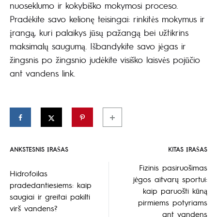
nuoseklumo ir kokybiško mokymosi proceso.
Pradėkite savo kelionę teisingai: rinkitės mokymus ir
įrangą, kuri palaikys jūsų pažangą bei užtikrins
maksimalų saugumą. Išbandykite savo jėgas ir
žingsnis po žingsnio judėkite visiško laisvės pojūčio
ant vandens link.
ANKSTESNIS ĮRAŠAS
KITAS ĮRAŠAS
Įrašo
Fizinis pasiruošimas
Hidrofoilas
jėgos aitvarų sportui:
naršymas
pradedantiesiems: kaip
kaip paruošti kūną
saugiai ir greitai pakilti
pirmiems potyriams
virš vandens?
ant vandens