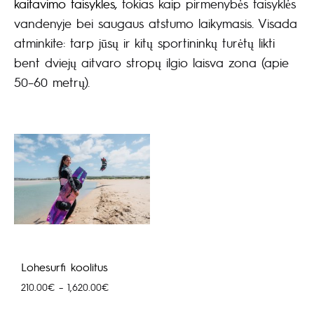
kaitavimo taisykles
, tokias kaip pirmenybės taisyklės
vandenyje bei saugaus atstumo laikymasis. Visada
atminkite: tarp jūsų ir kitų sportininkų turėtų likti
bent dviejų aitvaro stropų ilgio laisva zona (apie
50–60 metrų).
Lohesurfi koolitus
Price
210.00
€
–
1,620.00
€
range: