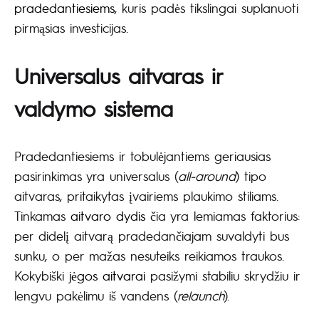
pradedantiesiems
, kuris padės tikslingai suplanuoti
pirmąsias investicijas.
Universalus aitvaras ir
valdymo sistema
Pradedantiesiems ir tobulėjantiems geriausias
pasirinkimas yra universalus (
all-around
) tipo
aitvaras, pritaikytas įvairiems plaukimo stiliams.
Tinkamas
aitvaro dydis
čia yra lemiamas faktorius:
per didelį aitvarą pradedančiajam suvaldyti bus
sunku, o per mažas nesuteiks reikiamos traukos.
Kokybiški
jėgos aitvarai
pasižymi stabiliu skrydžiu ir
lengvu pakėlimu iš vandens (
relaunch
).