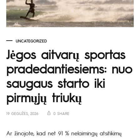
UNCATEGORIZED
Jėgos aitvarų sportas
pradedantiesiems: nuo
saugaus starto iki
pirmųjų triukų
19 GEGUŽĖS, 2026
0 SHARE
Ar žinojote, kad net 91 % nelaimingų atsitikimų