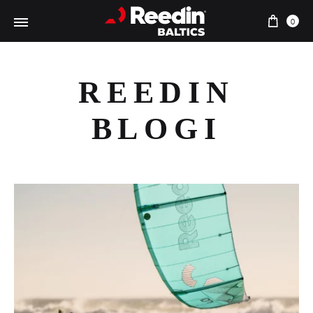
Preki
0
REEDIN
BLOGI