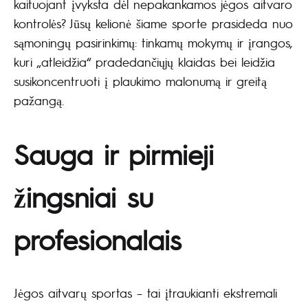
kaituojant įvyksta dėl nepakankamos jėgos aitvaro
kontrolės? Jūsų kelionė šiame sporte prasideda nuo
sąmoningų pasirinkimų: tinkamų mokymų ir įrangos,
kuri „atleidžia“ pradedančiųjų klaidas bei leidžia
susikoncentruoti į plaukimo malonumą ir greitą
pažangą.
Sauga ir pirmieji
žingsniai su
profesionalais
Jėgos aitvarų sportas – tai įtraukianti ekstremali