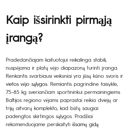
210.00€
through
1,620.00€
Kaip išsirinkti pirmąją
įrangą?
Pradedančiajam kaituotojui reikalinga stabili,
nuspėjama ir platų vėjo diapazoną turinti įranga.
Renkantis svarbiausi veiksniai yra jūsų kūno svoris ir
vietos vėjo sąlygos
. Remiantis pagrindine taisykle,
75–85 kg sveriančiam sportininkui permainingiems
Baltijos regiono vėjams paprastai reikia dviejų ar
trijų aitvarų komplekto, kad būtų saugiai
padengtos skirtingos sąlygos. Pradžiai
rekomenduojame perskaityti
išsamų gidą