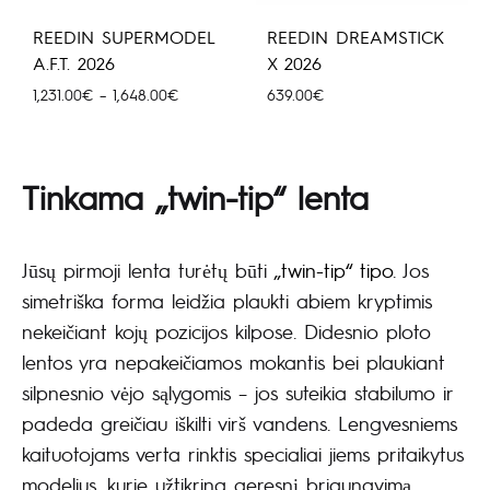
REEDIN SUPERMODEL
REEDIN DREAMSTICK
A.F.T. 2026
X 2026
Price
1,231.00
€
–
1,648.00
€
639.00
€
range:
1,231.00€
through
Tinkama „twin-tip“ lenta
1,648.00€
Jūsų pirmoji lenta turėtų būti
„twin-tip“ tipo
. Jos
simetriška forma leidžia plaukti abiem kryptimis
nekeičiant kojų pozicijos kilpose. Didesnio ploto
lentos yra nepakeičiamos mokantis bei plaukiant
silpnesnio vėjo sąlygomis – jos suteikia stabilumo ir
padeda greičiau iškilti virš vandens. Lengvesniems
kaituotojams verta rinktis specialiai jiems pritaikytus
modelius, kurie užtikrina geresnį briaunavimą