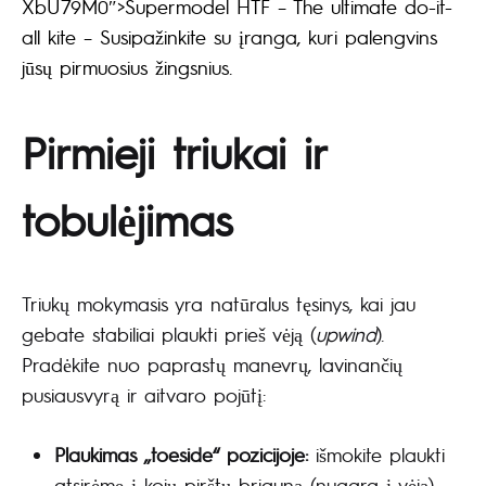
XbU79M0″>Supermodel HTF – The ultimate do-it-
all kite – Susipažinkite su įranga, kuri palengvins
jūsų pirmuosius žingsnius.
Pirmieji triukai ir
tobulėjimas
Triukų mokymasis yra natūralus tęsinys, kai jau
gebate stabiliai plaukti prieš vėją (
upwind
).
Pradėkite nuo paprastų manevrų, lavinančių
pusiausvyrą ir aitvaro pojūtį:
Plaukimas „toeside“ pozicijoje:
išmokite plaukti
atsirėmę į kojų pirštų briauną (nugara į vėją) –