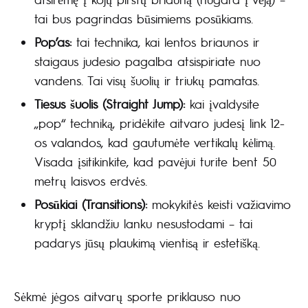
tai bus pagrindas būsimiems posūkiams.
Pop’as:
tai technika, kai lentos briaunos ir
staigaus judesio pagalba atsispiriate nuo
vandens. Tai visų šuolių ir triukų pamatas.
Tiesus šuolis (Straight Jump):
kai įvaldysite
„pop“ techniką, pridėkite aitvaro judesį link 12-
os valandos, kad gautumėte vertikalų kėlimą.
Visada įsitikinkite, kad pavėjui turite bent 50
metrų laisvos erdvės.
Posūkiai (Transitions):
mokykitės keisti važiavimo
kryptį sklandžiu lanku nesustodami – tai
padarys jūsų plaukimą vientisą ir estetišką.
Sėkmė jėgos aitvarų sporte priklauso nuo