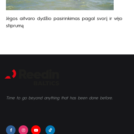
Jėgos aitvaro dydžio pasirinkimas pagal svorį ir vėjo
stiprumą
Time to go beyond anything that has been done before.