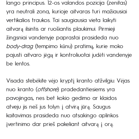
lango principus. 12-os valandos pozicija (zenitas)
yra neutrali zona, kurioje aitvaras turi mažiausiai
vertikalios traukos. Tai saugiausia vieta laikyti
aitvarą ilsintis ar ruošiantis plaukimui. Pirmieji
žingsniai vandenyje paprastai prasideda nuo
body-drag
(tempimo kūnu) pratimų, kurie moko
pajusti aitvaro jėgą ir kontroliuotai judėti vandenyje
be lentos.
Visada stebėkite vėjo kryptį kranto atžvilgiu. Vėjas
nuo kranto (
offshore
) pradedantiesiems yra
pavojingas, nes bet kokio gedimo ar klaidos
atveju jis neš jus tolyn į atvirą jūrą. Saugus
kaitavimas prasideda nuo atsakingo aplinkos
įvertinimo dar prieš pakeliant aitvarą į orą.