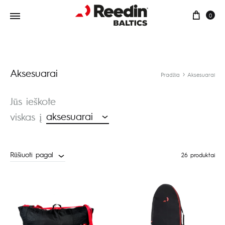
Preki
0
Aksesuarai
Pradžia
Aksesuarai
Jūs ieškote
aksesuarai
viskas į
Rūšiuoti pagal
26 produktai