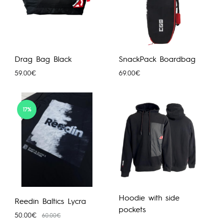
Drag Bag Black
SnackPack Boardbag
59.00
€
69.00
€
17%
Hoodie with side
Reedin Baltics Lycra
pockets
50.00
€
60.00
€