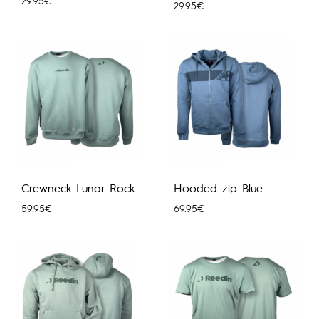
29.95
€
29.95
€
Crewneck Lunar Rock
Hooded zip Blue
59.95
€
69.95
€