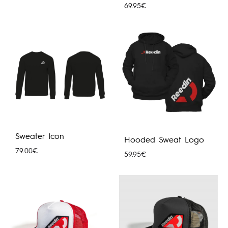
69.95
€
Sweater Icon
Hooded Sweat Logo
79.00
€
59.95
€