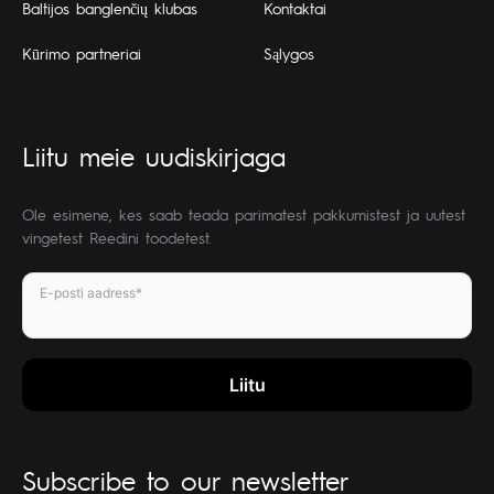
Baltijos banglenčių klubas
Kontaktai
Kūrimo partneriai
Sąlygos
Liitu meie uudiskirjaga
Ole esimene, kes saab teada parimatest pakkumistest ja uutest
vingetest Reedini toodetest.
E-posti aadress*
Subscribe to our newsletter