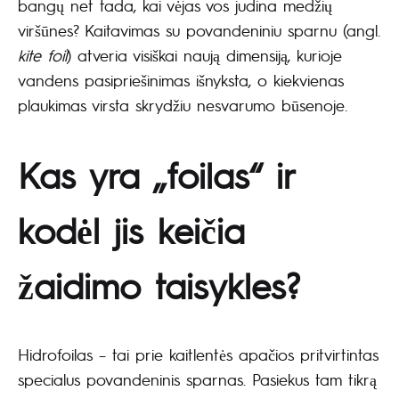
bangų net tada, kai vėjas vos judina medžių
viršūnes? Kaitavimas su povandeniniu sparnu (angl.
kite foil
) atveria visiškai naują dimensiją, kurioje
vandens pasipriešinimas išnyksta, o kiekvienas
plaukimas virsta skrydžiu nesvarumo būsenoje.
Kas yra „foilas“ ir
kodėl jis keičia
žaidimo taisykles?
Hidrofoilas – tai prie kaitlentės apačios pritvirtintas
specialus povandeninis sparnas. Pasiekus tam tikrą