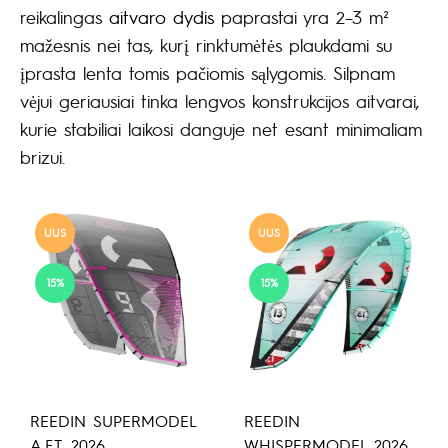
reikalingas
aitvaro dydis
paprastai yra 2–3 m²
mažesnis nei tas, kurį rinktumėtės plaukdami su
įprasta lenta tomis pačiomis sąlygomis. Silpnam
vėjui geriausiai tinka lengvos konstrukcijos aitvarai,
kurie stabiliai laikosi danguje net esant minimaliam
brizui.
UUS
UUS
15%
15%
REEDIN SUPERMODEL
REEDIN
A.F.T. 2026
WHISPERMODEL 2026