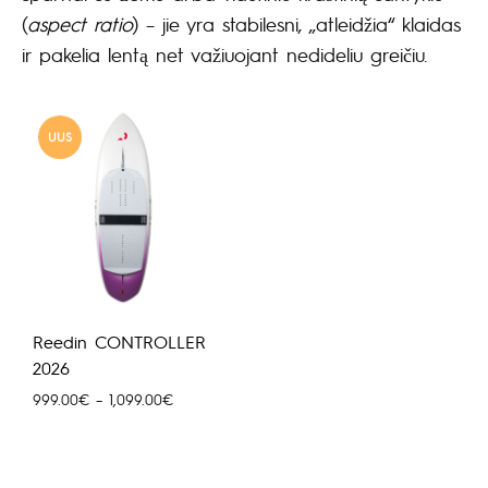
(
aspect ratio
) – jie yra stabilesni, „atleidžia“ klaidas
ir pakelia lentą net važiuojant nedideliu greičiu.
UUS
Reedin CONTROLLER
2026
Hinnavahemik:
999.00
€
–
1,099.00
€
999.00€
kuni
1,099.00€