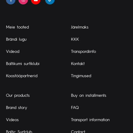
Meie tooted
Järelmaks
Brändi lugu
KKK
Videod
Transpordiinfo
Baltikumi surfiklubi
Kontakt
Koostööpartnerid
Tingimused
Our products
Buy on installments
Brand story
FAQ
Videos
Transport information
Baltic Surfclub
Contact