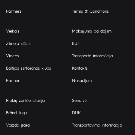
Partners
Terms & Conditions
Veikals
Maksājums pa daļām
Zīmola stāsts
BUJ
Videos
Transporta informācija
Baltijas sērfošanas klubs
Kontakts
Partneri
Nosacījumi
Prekių ženklo istorija
Senatvė
Brändi lugu
DUK
Vaizdo įrašai
Transportavimo informacija