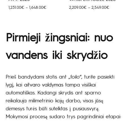
Hinnavahemik:
Hinnavahe
1,231.00
€
–
1,648.00
€
2,209.00
€
–
2,549.00
€
1,231.00€
2,209.00€
kuni
kuni
1,648.00€
2,549.00€
Pirmieji žingsniai: nuo
vandens iki skrydžio
Prieš bandydami stotis ant „foilo“, turite pasiekti
lygį, kai
aitvaro valdymas
tampa visiškai
automatiškas. Kadangi skrydis ant sparno
reikalauja milimetrinio kojų darbo, visas jūsų
dėmesys turės būti sutelktas į pusiausvyrą.
Mokymosi procesą sudaro trys pagrindiniai etapai: