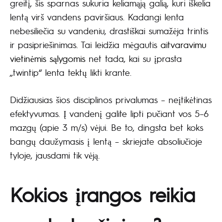
greitį, šis sparnas sukuria keliamąją galią, kuri iškelia
lentą virš vandens paviršiaus. Kadangi lenta
nebesiliečia su vandeniu, drastiškai sumažėja trintis
ir pasipriešinimas. Tai leidžia mėgautis
aitvaravimu
vietinėmis sąlygomis
net tada, kai su įprasta
„twintip“ lenta tektų likti krante.
Didžiausias šios disciplinos privalumas – neįtikėtinas
efektyvumas. Į vandenį galite lipti pučiant vos 5–6
mazgų (apie 3 m/s) vėjui. Be to, dingsta bet koks
bangų daužymasis į lentą – skriejate absoliučioje
tyloje, jausdami tik vėją.
Kokios įrangos reikia