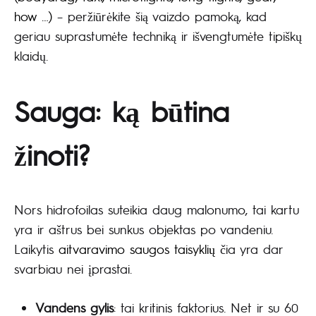
how …)
– peržiūrėkite šią vaizdo pamoką, kad
geriau suprastumėte techniką ir išvengtumėte tipiškų
klaidų.
Sauga: ką būtina
žinoti?
Nors hidrofoilas suteikia daug malonumo, tai kartu
yra ir aštrus bei sunkus objektas po vandeniu.
Laikytis
aitvaravimo saugos taisyklių
čia yra dar
svarbiau nei įprastai.
Vandens gylis
: tai kritinis faktorius. Net ir su 60