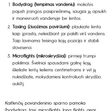
Bodydrag (tempimas vandeniu)
: mokotės
pajusti įrangos pasipriešinimą, saugiai ją apsukti
ir manevruoti vandenyje be lentos.
Taxiing (čiuožimas paviršiumi)
: plaukiate lenta
kaip įprasta, neleidžiant jai pakilti virš vandens.
Taip lavinama teisinga kojų pozicija ir stabili
stovėsena.
Microflights (mikroskrydžiai)
: pirmieji trumpi
pakilimai. Švelniai spausdami galinę koją,
iškeliate lentą keliems centimetrams ir vėl ją
nuleidžiate, mokydamiesi kontroliuoti skrydžio
aukštį.
Kaitlenčių povandeninio sparno pamoka
(bodydrag, taxi, microflights, long flights, gear,