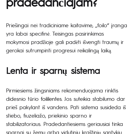
pradedančiajam?
Priešingai nei tradiciniame kaitavime, „foilo“ įranga
yra labai specifinė. Teisingas pasirinkimas
mokymosi pradžioje gali padėti išvengti traumų ir
gerokai sutrumpinti progresui reikalingą laiką.
Lenta ir sparnų sistema
Pirmiesiems žingsniams rekomenduojama rinktis
didesnio tūrio
foililentes
. Jos suteikia stabilumo dar
prieš pakylant iš vandens. Pati sistema susideda iš
stiebo, fiuzeliažo, priekinio sparno ir
stabilizatoriaus. Pradedantiesiems geriausiai tinka
sparnai su žemu arba vidutiniu kraštinių santykiu