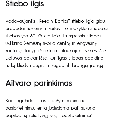
Stiebo ilgis
Vadovaujantis
„Reedin Baltics“ stiebo ilgio gidu
,
pradedantiesiems ir kaitavimo mokykloms idealus
stiebas yra 60–75 cm ilgio. Trumpesnis stiebas
užtikrina žemesnį svorio centrą ir lengvesnę
kontrolę. Tai ypač aktualu plaukiojant seklesnėse
Lietuvos pakrantėse, kur ilgas stiebas padidina
riziką kliudyti dugną ir sugadinti brangią įrangą.
Aitvaro parinkimas
Kadangi hidrofoilas pasižymi minimaliu
pasipriešinimu, lenta judėdama pati sukuria
papildomą reliatyvųjį vėją. Todėl „foilinimui“