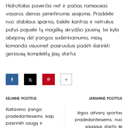
949.00€
Hidrofoilas paverčia net ir pačias ramiausias
vasaros dienas įsimintinomis sesijomis. Pradėkite
nuo stabilaus
sparno
, būkite kantrūs ir netrukus
patys pajusite tą magišką skrydžio jausmą. Jei kyla
abejonių dėl įrangos suderinamumo, mūsų
komanda visuomet pasiruošusi padėti išsirinkti
geriausią komplektą jūsų startui.
EELMINE POSTITUS
JÄRGMINE POSTITUS
Postituse
Kaitavimo įranga
Jėgos aitvarų sportas
pradedantiesiems: kaip
navigeerimine
pradedantiesiems: nuo
pasirinkti saugų ir
saugaus starto iki