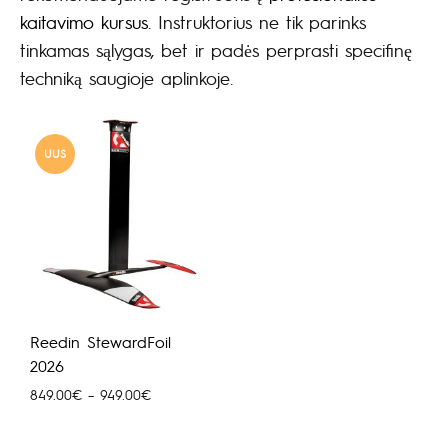
kaitavimo kursus
. Instruktorius ne tik parinks
tinkamas sąlygas, bet ir padės perprasti specifinę
techniką saugioje aplinkoje.
UUS
Reedin StewardFoil
2026
Hinnavahemik:
849.00
€
–
949.00
€
849.00€
kuni