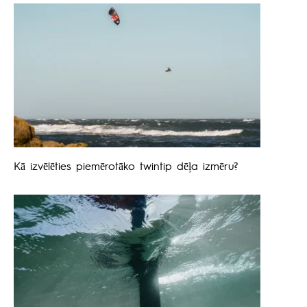
Kā izvēlēties piemērotāko twintip dēļa izmēru?