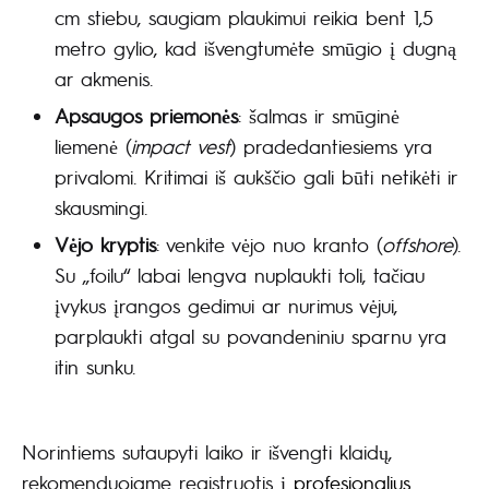
cm stiebu, saugiam plaukimui reikia bent 1,5
metro gylio, kad išvengtumėte smūgio į dugną
ar akmenis.
Apsaugos priemonės
: šalmas ir smūginė
liemenė (
impact vest
) pradedantiesiems yra
privalomi. Kritimai iš aukščio gali būti netikėti ir
skausmingi.
Vėjo kryptis
: venkite vėjo nuo kranto (
offshore
).
Su „foilu“ labai lengva nuplaukti toli, tačiau
įvykus įrangos gedimui ar nurimus vėjui,
parplaukti atgal su povandeniniu sparnu yra
itin sunku.
Norintiems sutaupyti laiko ir išvengti klaidų,
rekomenduojame registruotis į
profesionalius