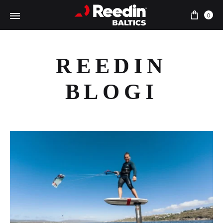
Ostu
0
REEDIN
BLOGI