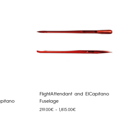
through
1,895.00€
FlightAttendant and ElCapitano
apitano
Fuselage
Price
219.00
€
–
1,815.00
€
range:
219.00€
through