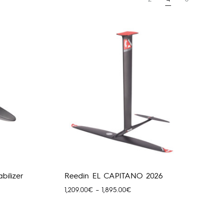
bilizer
Reedin EL CAPITANO 2026
Price
1,209.00
€
–
1,895.00
€
range:
1,209.00€