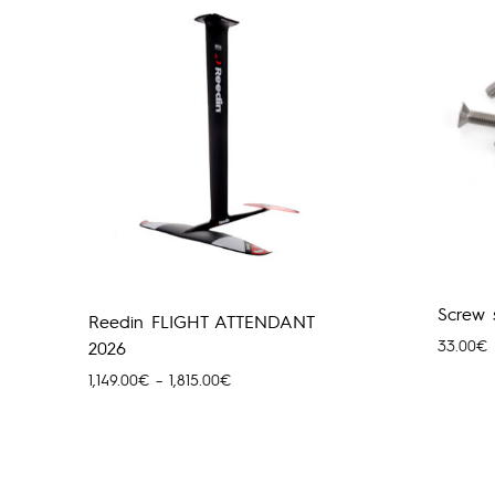
Screw 
Reedin FLIGHT ATTENDANT
33.00
€
2026
Price
1,149.00
€
–
1,815.00
€
range:
1,149.00€
through
1,815.00€