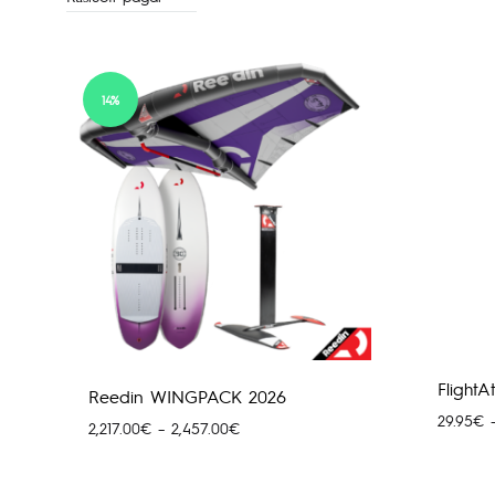
14%
Flight
Reedin WINGPACK 2026
29.95
€
Price
2,217.00
€
–
2,457.00
€
range:
2,217.00€