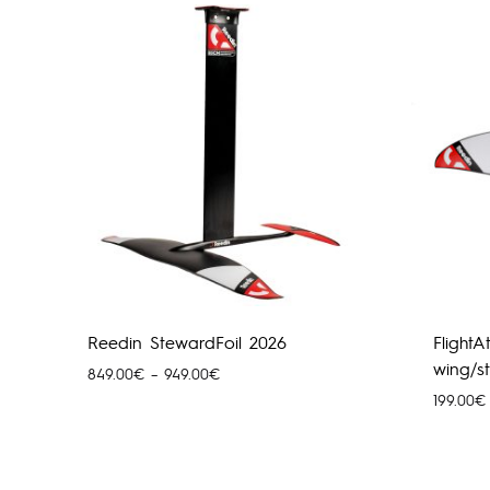
through
2,457.00€
Reedin StewardFoil 2026
FlightA
wing/st
Price
849.00
€
–
949.00
€
range:
199.00
€
849.00€
through
949.00€