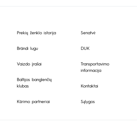
Prekių ženklo istorija
Senatvė
Brändi lugu
DUK
Vaizdo įrašai
Transportavimo
informacija
Baltijos banglenčių
klubas
Kontaktai
Kūrimo partneriai
Sąlygos