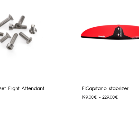
779.00€
989.00€
set Flight Attendant
ElCapitano stabilizer
Price
199.00
€
–
229.00
€
range:
199.00€
through
229.00€