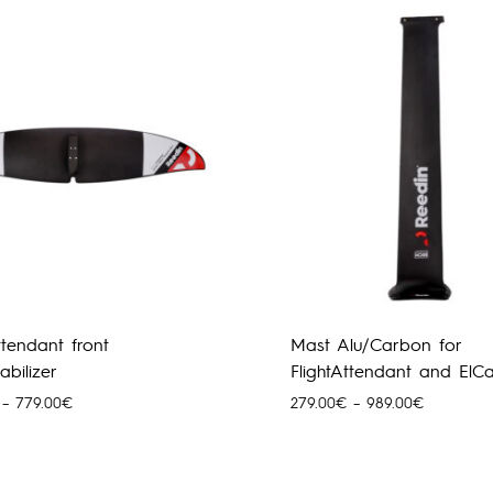
through
769.00€
769.00€
ttendant front
Mast Alu/Carbon for
abilizer
FlightAttendant and ElC
Price
Price
–
779.00
€
279.00
€
–
989.00
€
range:
range:
199.00€
279.00€
through
through