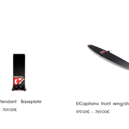
Attendant Baseplate
ElCapitano front wing/sta
Price
–
769.00
€
Price
199.00
€
–
769.00
€
range:
range:
29.95€
199.00€
through