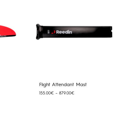
1,815.00€
Flight Attendant Mast
Price
155.00
€
–
879.00
€
range:
155.00€
through
879.00€