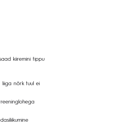
saad kiiremini tippu
 liiga nõrk tuul ei
 treeninglohega
dasiliikumine