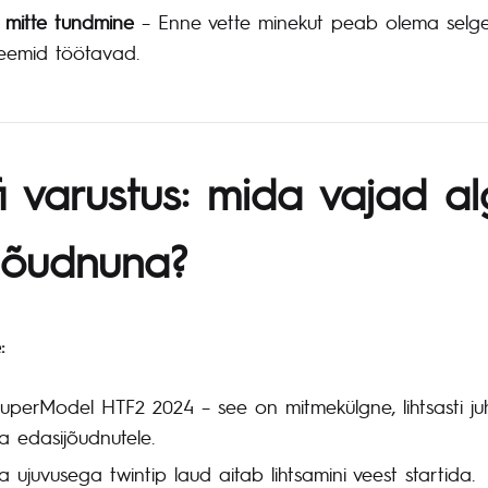
 mitte tundmine
– Enne vette minekut peab olema selge,
eemid töötavad.
i varustus: mida vajad a
ijõudnuna?
:
perModel HTF2 2024 – see on mitmekülgne, lihtsasti juhi
ka edasijõudnutele.
ujuvusega twintip laud aitab lihtsamini veest startida.