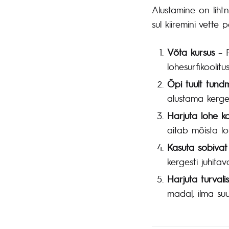
Alustamine on liht
sul kiiremini vette
Võta kursus
– P
lohesurfikoolit
Õpi tuult tund
alustama kerge 
Harjuta lohe kon
aitab mõista lo
Kasuta sobivat
kergesti juhitav
Harjuta turvali
madal, ilma suur