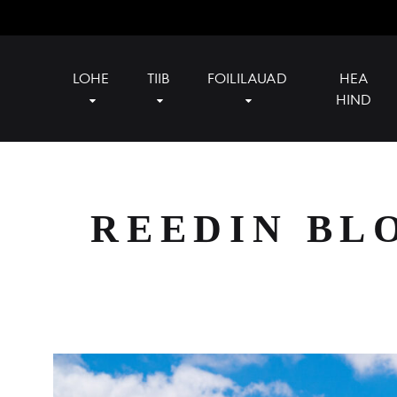
LOHE
TIIB
FOILILAUAD
HEA
HIND
Reedin
Official
Baltics
reseller
of
Reedin
REEDIN BL
in
Baltics