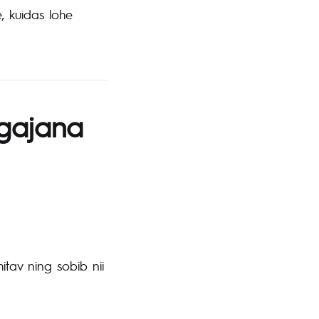
 kuidas lohe
lgajana
tav ning sobib nii