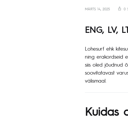
MÄRTS 14, 2025
0 
ENG, LV, L
Lohesurf ehk kites
ning erakordseid el
siis oled jõudnud 
soovitatavast varus
välismaal.
Kuidas a