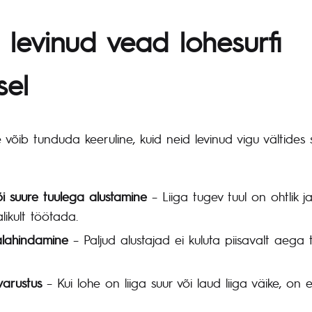
 levinud vead lohesurfi
sel
 võib tunduda keeruline, kuid neid levinud vigu vältides 
õi suure tuulega alustamine
– Liiga tugev tuul on ohtlik ja
likult töötada.
 alahindamine
– Paljud alustajad ei kuluta piisavalt aega
varustus
– Kui lohe on liiga suur või laud liiga väike, on e