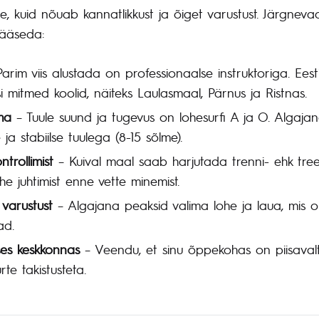
ne, kuid nõuab kannatlikkust ja õiget varustust. Järgne
 pääseda:
arim viis alustada on professionaalse instruktoriga. Ees
usi mitmed koolid, näiteks Laulasmaal, Pärnus ja Ristnas.
ma
– Tuule suund ja tugevus on lohesurfi A ja O. Algaja
ja stabiilse tuulega (8-15 sõlme).
trollimist
– Kuival maal saab harjutada trenni- ehk tre
he juhtimist enne vette minemist.
 varustust
– Algajana peaksid valima lohe ja laua, mis on
ad.
ses keskkonnas
– Veendu, et sinu õppekohas on piisavalt
te takistusteta.