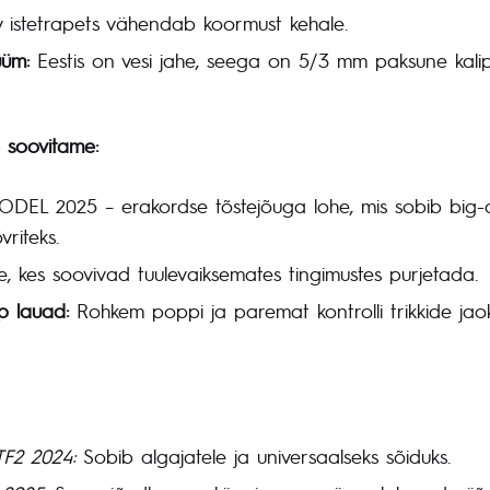
istetrapets vähendab koormust kehale.
üm:
Eestis on vesi jahe, seega on 5/3 mm paksune kalip
 soovitame:
L 2025 – erakordse tõstejõuga lohe, mis sobib big-ai
vriteks.
e, kes soovivad tuulevaiksemates tingimustes purjetada.
ip lauad:
Rohkem poppi ja paremat kontrolli trikkide jaok
F2 2024:
Sobib algajatele ja universaalseks sõiduks.