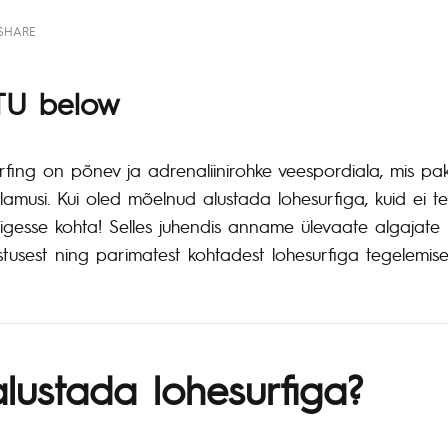
SHARE
TU below
urfing on põnev ja adrenaliinirohke veespordiala, mis 
amusi. Kui oled mõelnud alustada lohesurfiga, kuid ei te
õigesse kohta! Selles juhendis anname ülevaate algajate 
tusest ning parimatest kohtadest lohesurfiga tegelemiseks
lustada lohesurfiga?