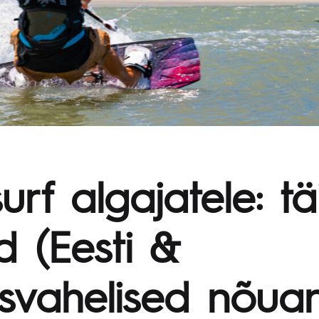
rf algajatele: täi
d (Eesti &
svahelised nõua