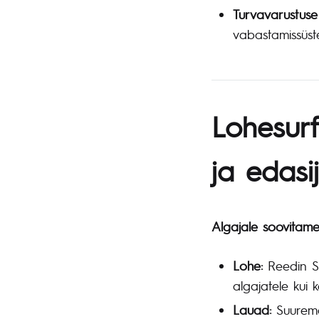
Turvavarustuse
vabastamissüst
Lohesurf
ja edas
Algajale soovitame
Lohe:
Reedin Su
algajatele kui 
Lauad:
Suurema 