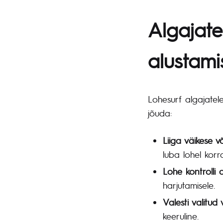
Algajate
alustami
Lohesurf algajatele
jõuda:
Liiga väikese v
luba lohel korra
Lohe kontrolli
harjutamisele.
Valesti valitud 
keeruline.