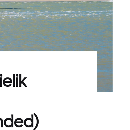
elik
nded)