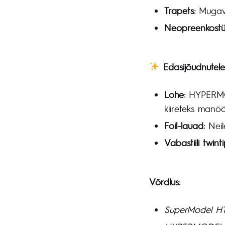
Trapets:
Mugav 
Neopreenkostü
Edasijõudnutele
Lohe:
HYPERMODE
kiireteks manöö
Foil-lauad:
Neil
Vabastiili twint
Võrdlus:
SuperModel HT