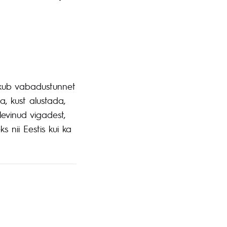
pakub vabadustunnet
a, kust alustada,
levinud vigadest,
 nii Eestis kui ka