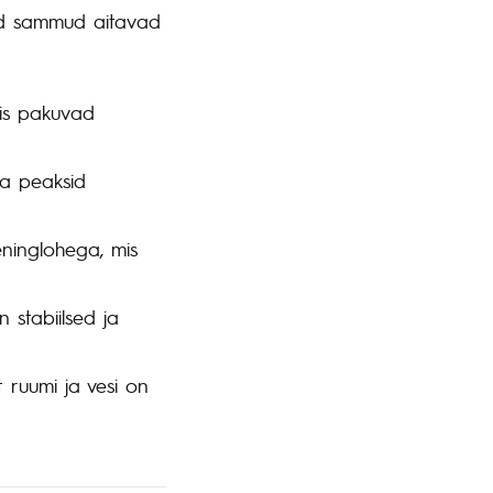
vad sammud aitavad
tis pakuvad
na peaksid
eninglohega, mis
 stabiilsed ja
 ruumi ja vesi on