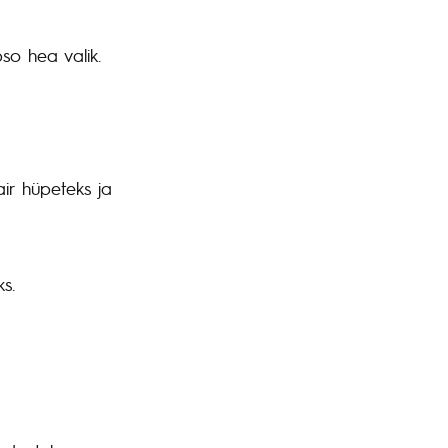
so hea valik.
r hüpeteks ja
s.