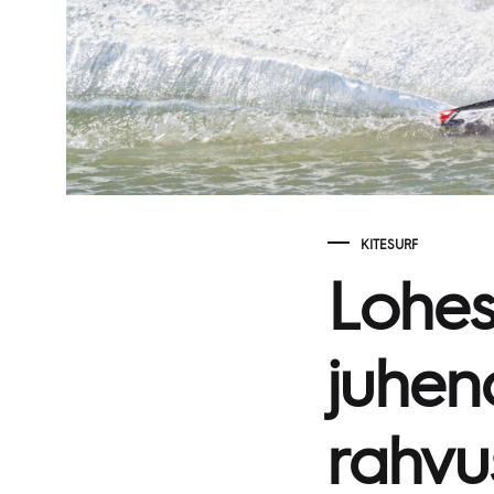
KITESURF
Lohesu
juhen
rahvu